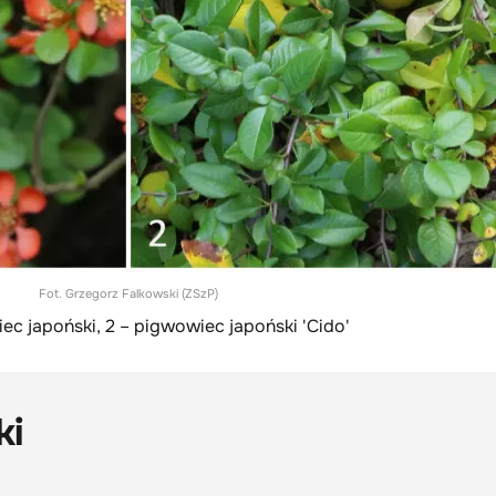
Fot. Grzegorz Falkowski (ZSzP)
ec japoński, 2 – pigwowiec japoński 'Cido'
ki