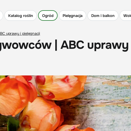
Katalog roślin
Ogród
Pielęgnacja
Dom i balkon
Wok
BC uprawy i pielęgnacji
pigwowców | ABC uprawy 