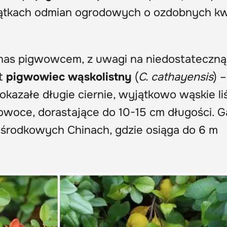
iątkach odmian ogrodowych o ozdobnych kw
as pigwowcem, z uwagi na niedostateczną
st
pigwowiec wąskolistny
(
C. cathayensis
) –
okazałe długie ciernie, wyjątkowo wąskie li
 owoce, dorastające do 10-15 cm długości. 
 środkowych Chinach, gdzie osiąga do 6 m