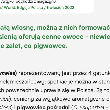
Artykuł pochodzi z magazynu
s' World. Edycja Polska / Kwiecień 2022
całą wiosnę, można z nich formować
sienią oferują cenne owoce - niewie
e zalet, co pigwowce.
meles
)
reprezentowany jest przez 4 gatunk
nek mieszańcowy; spotkać je można w stan
ich powszechnie uprawia się w Polsce. Są to
nica
), ceniony za wyjątkowo aromatyczne 
ciosa
) i
pigwowiec pośredni
(
C. ×superba
) –