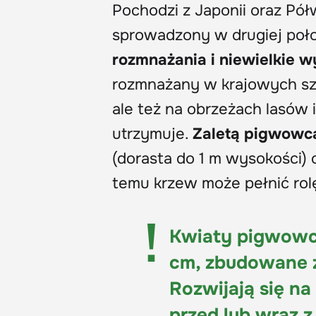
Pochodzi z Japonii oraz Pó
sprowadzony w drugiej poł
rozmnażania i niewielkie
rozmnażany w krajowych szkó
ale też na obrzeżach lasów i
utrzymuje.
Zaletą pigwowca
(dorasta do 1 m wysokości)
temu krzew może pełnić rol
Kwiaty pigwowca
cm, zbudowane z
Rozwijają się na
przed lub wraz z 