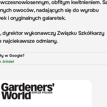
 wczesnowiosennym, obfitym kwitnieniem. Są
nych owoców, nadających się do wyrobu
ek i oryginalnych galaretek.
i, dyrektor wykonawczy Związku Szkółkarzy
je najciekawsze odmiany.
uły w Google?
h źródeł