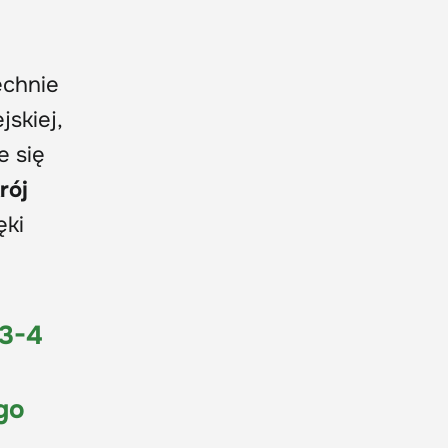
chnie
skiej,
e się
rój
ęki
 3-4
go