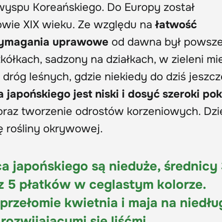
łwyspu Koreańskiego. Do Europy został
owie XIX wieku. Ze względu na
łatwość
 wymagania uprawowe
od dawna był powsze
łkach, sadzony na działkach, w zieleni miej
 dróg leśnych, gdzie niekiedy do dziś jeszcz
 japońskiego jest
niski i dosyć szeroki pok
 oraz tworzenie odrostów korzeniowych. Dzi
ę rośliny okrywowej.
 japońskiego są nieduże, średnicy
 5 płatków w ceglastym kolorze.
 przełomie kwietnia i maja na niedłu
rozwijającymi się liśćmi.