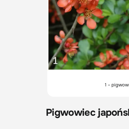
1 – pigwowi
Pigwowiec japońs