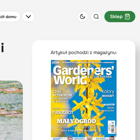
Sklep
ół domu
i
Artykuł pochodzi z magazynu: