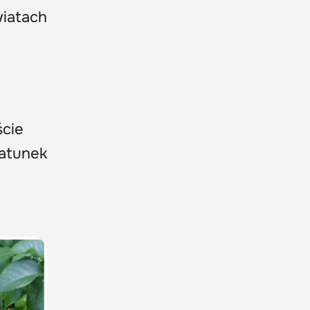
iatach
ście
Gatunek