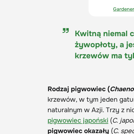
Gardener
Kwitną niemal 
żywopłoty, a je
krzewów ma tyl
Rodzaj pigwowiec (
Chaeno
krzewów, w tym jeden gatu
naturalnym w Azji. Trzy z n
pigwowiec japoński
(
C. japo
pigwowiec okazały
(
C. spe