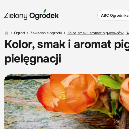
ABC Ogrodnika
>
Ogród
>
Zakładanie ogrodu
>
Kolor, smak i aromat pigwowców | A
Kolor, smak i aromat 
pielęgnacji