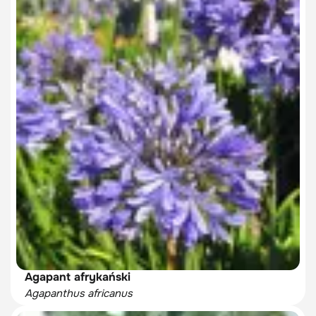
Agapant afrykański
Agapanthus africanus