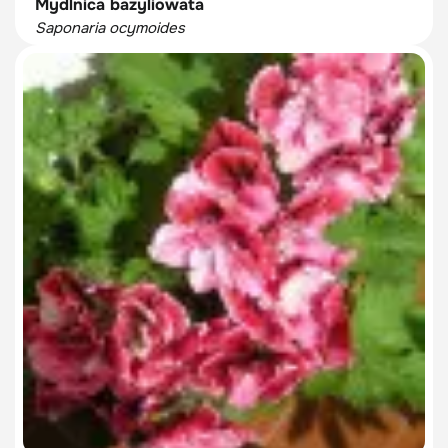
Mydlnica bazyliowata
Saponaria ocymoides