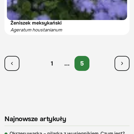
Żeniszek meksykański
Ageratum houstanianum
1
...
5
Najnowsze artykuły
Okrzesywarka – pilarka z wysięgnikiem. Czym jest?