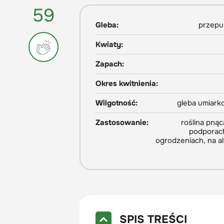
59
Gleba:
przepu
Kwiaty:
Zapach:
Okres kwitnienia:
Wilgotność:
gleba umiark
Zastosowanie:
roślina pną
podporach
ogrodzeniach, na al
SPIS TREŚCI