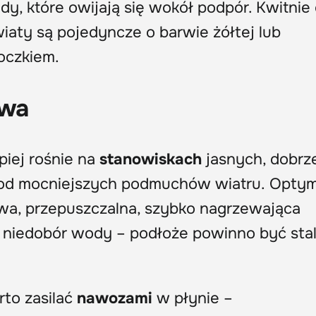
ędy, które owijają się wokół podpór. Kwitnie
iaty są pojedyncze o barwie żółtej lub
oczkiem.
awa
piej rośnie na
stanowiskach
jasnych, dobrz
h od mocniejszych podmuchów wiatru. Opty
a, przepuszczalna, szybko nagrzewająca
na niedobór wody – podłoże powinno być stal
to zasilać
nawozami
w płynie –