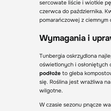
sercowate liście i wiotkie p
czerwca do października. Kw
pomarańczowej z ciemnym 
Wymagania i upr
Tunbergia oskrzydlona najle
oświetlonych i osłoniętyc
podłoże
to gleba kompostow
się. Roślina jest wrażliwa 
wilgotne.
W czasie sezonu pnącze war