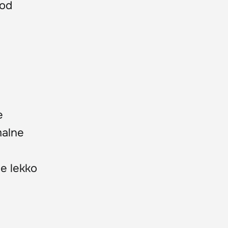
 od
e
malne
e lekko