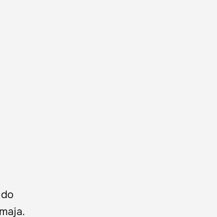
 do
 maja.