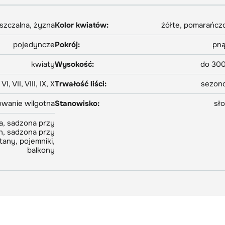
szczalna, żyzna
Kolor kwiatów:
żółte, pomarańc
pojedyncze
Pokrój:
pn
kwiaty
Wysokość:
do 30
VI, VII, VIII, IX, X
Trwałość liści:
sezon
owanie wilgotna
Stanowisko:
sł
ca, sadzona przy
, sadzona przy
tany, pojemniki,
balkony