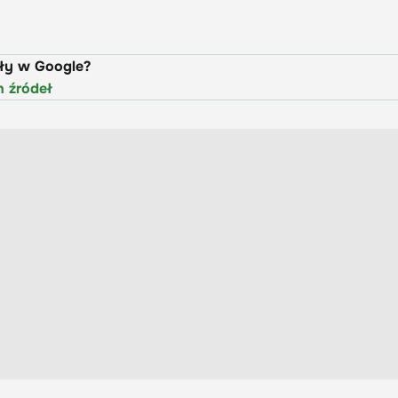
uły w Google?
h źródeł