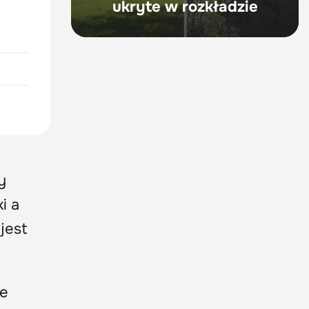
ukryte w rozkładzie
y
i a
jest
łe