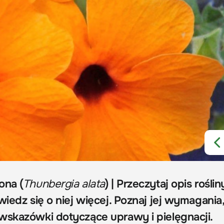
ona (
Thunbergia alata
) | Przeczytaj opis roślin
wiedz się o niej więcej. Poznaj jej wymagania
wskazówki dotyczące uprawy i pielęgnacji.