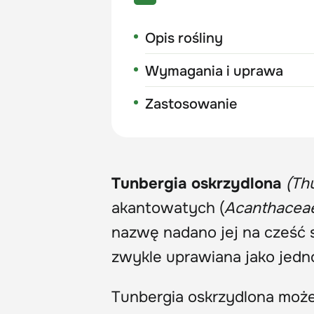
Opis rośliny
Wymagania i uprawa
Zastosowanie
Tunbergia oskrzydlona
(Th
akantowatych (
Acanthacea
nazwę nadano jej na cześć 
zwykle uprawiana jako jedn
Tunbergia oskrzydlona moż