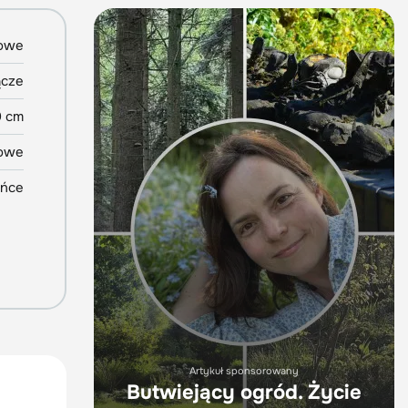
zowe
ącze
0 cm
owe
ońce
Artykuł sponsorowany
Butwiejący ogród. Życie