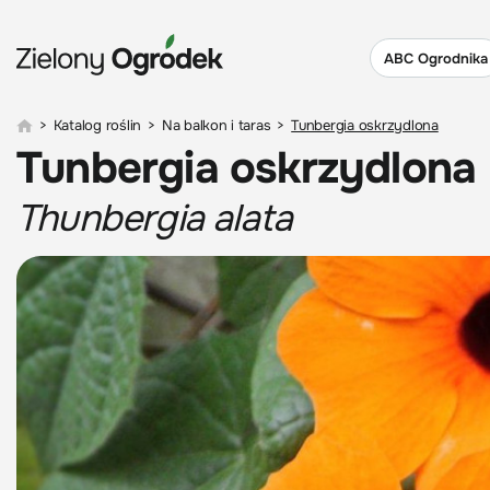
ABC Ogrodnika
>
Katalog roślin
>
Na balkon i taras
>
Tunbergia oskrzydlona
Tunbergia oskrzydlona
Thunbergia alata