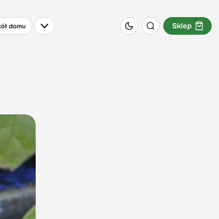
Sklep
ół domu