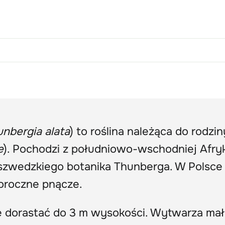
unbergia alata
) to roślina należąca do rodzin
e
). Pochodzi z południowo-wschodniej Afryk
szwedzkiego botanika Thunberga. W Polsce 
oroczne pnącze.
e dorastać do 3 m wysokości. Wytwarza ma