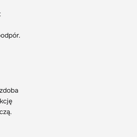
t
odpór.
ozdoba
kcję
czą.