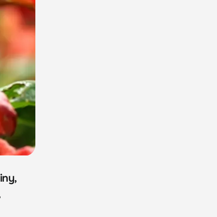
iny,
,