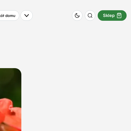
Sklep
ół domu