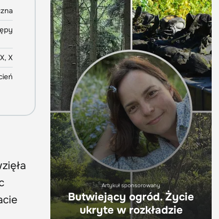
czna
ępy
IX, X
cień
wzięła
c
Artykuł sponsorowany
Butwiejący ogród. Życie
acie
ukryte w rozkładzie