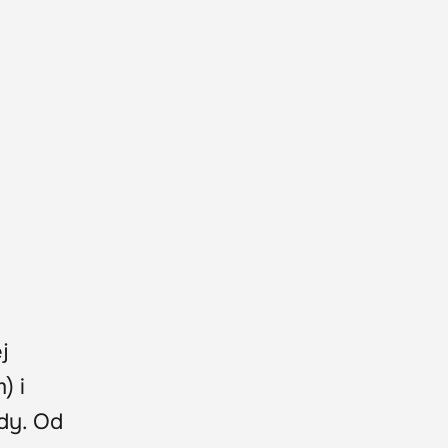
j
) i
dy. Od