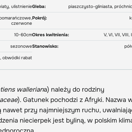
iaty, ulistnienie
Gleba:
piaszczysto-gliniasta, próchni
, pomarańczowe,
Pokrój:
k
czerwone
10-60cm
Okres kwitnienia:
V, VI, VII, VIII, 
sezonowe
Stanowisko:
pół
, obwódki rabat
tiens wallerian
a) należy do rodziny
naceae
). Gatunek pochodzi z Afryki. Nazwa 
ą nawet przy najmniejszym ruchu, uwalniają
enia niecierpek jest byliną, w polskim klim
jednoroczną.