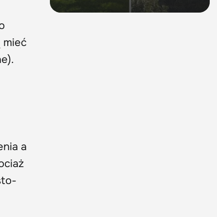
o
 mieć
e).
enia a
ociaż
sto-