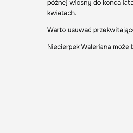
późnej wiosny do końca lat
kwiatach.
Warto usuwać przekwitające
Niecierpek Waleriana może