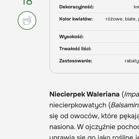
18
Dekoracyjność:
kw
Kolor kwiatów:
różowe, białe
Wysokość:
Trwałość liści:
Zastosowanie:
rabaty
Niecierpek Waleriana
(
Impa
niecierpkowatych (
Balsami
się od owoców, które pękaj
nasiona. W ojczyźnie pochodz
uprawia się go jako roślinę 