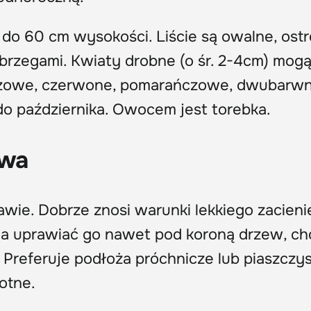
 do 60 cm wysokości. Liście są owalne, ostr
rzegami. Kwiaty drobne (o śr. 2-4cm) mogą
różowe, czerwone, pomarańczowe, dwubarwn
do października. Owocem jest torebka.
awa
awie. Dobrze znosi warunki lekkiego zacieni
a uprawiać go nawet pod koroną drzew, ch
. Preferuje podłoża próchnicze lub piaszczy
otne.