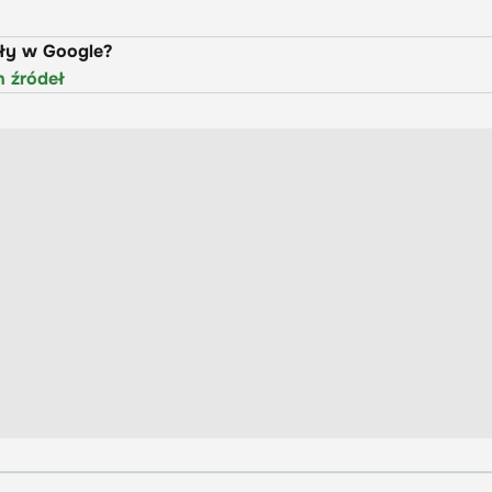
uły w Google?
h źródeł