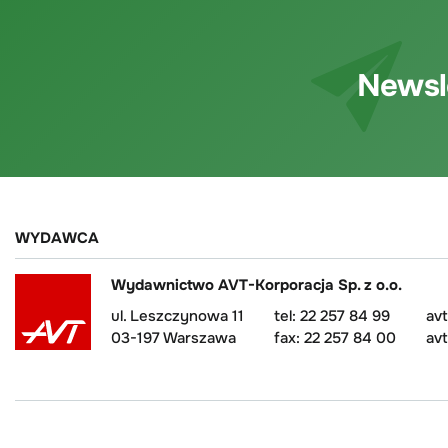
Newsl
WYDAWCA
Wydawnictwo AVT-Korporacja Sp. z o.o.
ul. Leszczynowa 11
tel: 22 257 84 99
av
03-197 Warszawa
fax: 22 257 84 00
avt