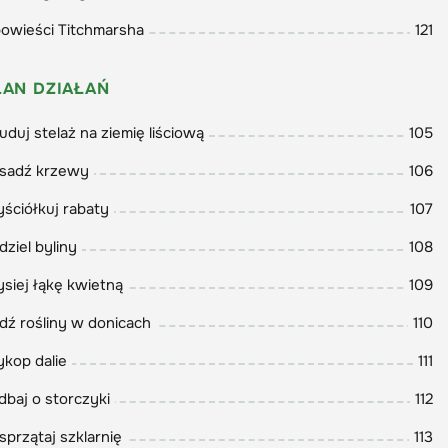
owieści Titchmarsha
121
LAN DZIAŁAŃ
uduj stelaż na ziemię liściową
105
sadź krzewy
106
ściółkuj rabaty
107
dziel byliny
108
siej łąkę kwietną
109
dź rośliny w donicach
110
kop dalie
111
dbaj o storczyki
112
sprzątaj szklarnię
113