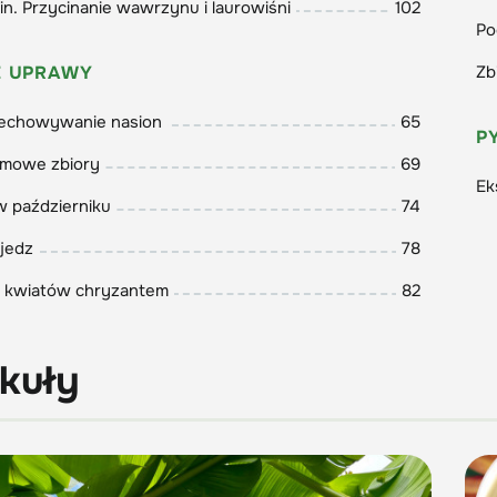
lin. Przycinanie wawrzynu i laurowiśni
102
Po
 UPRAWY
Zb
rzechowywanie nasion
65
P
emowe zbiory
69
Ek
w październiku
74
 jedz
78
z kwiatów chryzantem
82
kuły