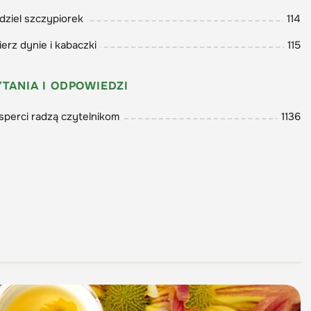
dziel szczypiorek
114
ierz dynie i kabaczki
115
YTANIA I ODPOWIEDZI
sperci radzą czytelnikom
1136