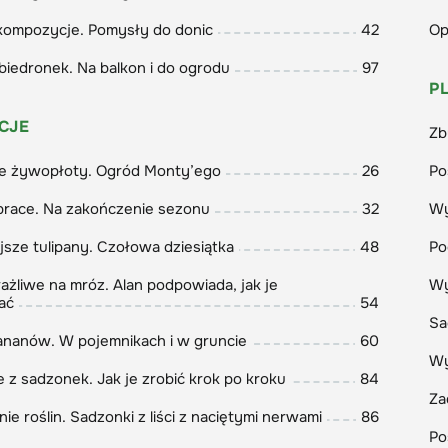
kompozycje. Pomysły do donic
42
Op
am do lektury,
ata Wójcik
biedronek. Na balkon i do ogrodu
97
P
r naczelna
CJE
Zb
ie żywopłoty. Ogród Monty’ego
26
Po
prace. Na zakończenie sezonu
32
Wy
jsze tulipany. Czołowa dziesiątka
48
Po
ażliwe na mróz. Alan podpowiada, jak je
Wy
ać
54
Sa
nanów. W pojemnikach i w gruncie
60
Wy
 z sadzonek. Jak je zrobić krok po kroku
84
Za
e roślin. Sadzonki z liści z naciętymi nerwami
86
Po