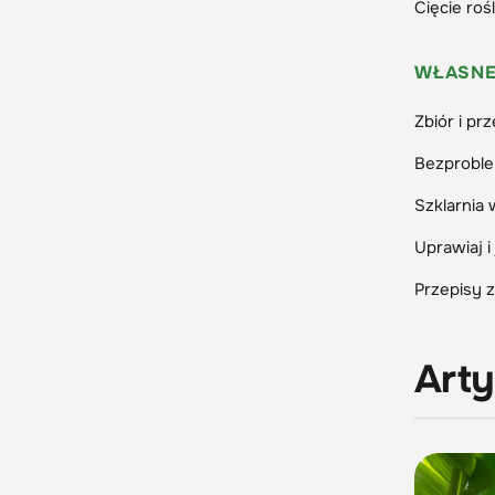
Cięcie roś
WŁASNE
Zbiór i p
Bezprobl
Szklarnia 
Uprawiaj i
Przepisy 
Arty