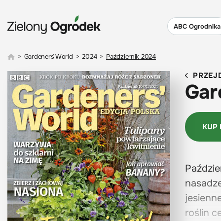
ABC Ogrodnika
>
Gardeners` World
>
2024
>
Październik 2024
PRZEJ
Gar
KUP
Paździe
nasadze
jesienn
roślin 