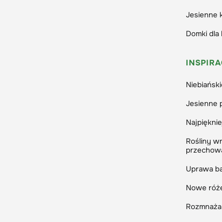
Jesienne 
Zaprasz
Małgorz
Domki dla 
Redakto
INSPIRA
Niebiańsk
Jesienne 
Najpięknie
Rośliny wr
przechow
Uprawa ba
Nowe róże
Rozmnażani