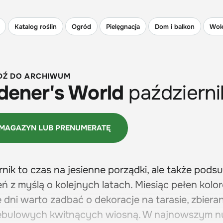
Katalog roślin
Ogród
Pielęgnacja
Dom i balkon
Wok
DŹ DO ARCHIWUM
dener's World
październ
 MAGAZYN LUB PRENUMERATĘ
rnik to czas na jesienne porządki, ale także pod
ń z myślą o kolejnych latach. Miesiąc pełen kolo
e dni warto zadbać o dekoracje na tarasie, zbiera
cebulowych kwitnących wiosną. W najnowszym n