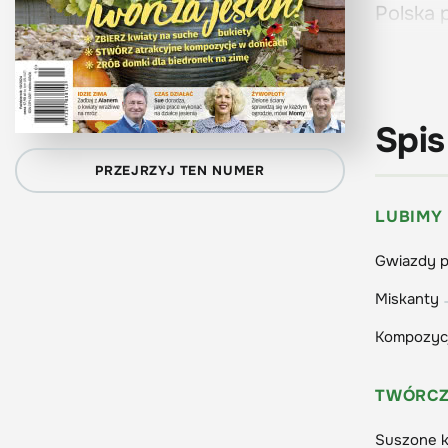
Polska
na rabat
W tym w
tworzen
Spis
zakłada
PRZEJRZYJ TEN NUMER
Aby wzb
najbard
LUBIMY
Amatoro
Gwiazdy p
warunka
Miskanty
tulipanó
Kompozycj
W częśc
TWÓRCZ
wyjaśni
przetrw
Suszone k