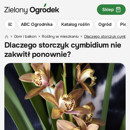
Sklep
ABC Ogrodnika
Katalog roślin
Ogród
Piel
>
Dom i balkon
>
Rośliny w mieszkaniu
>
Dlaczego storczyk cymbid
Dlaczego storczyk cymbidium nie
zakwitł ponownie?