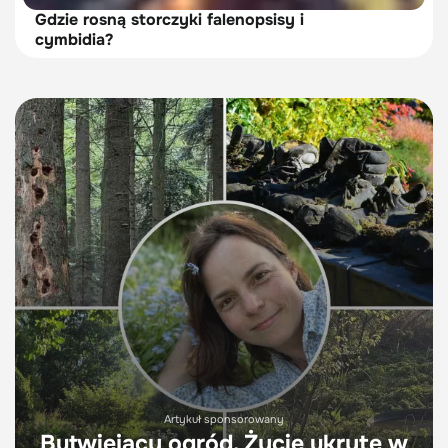
Gdzie rosną storczyki falenopsisy i
cymbidia?
Artykuł sponsorowany
Butwiejący ogród. Życie ukryte w