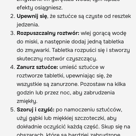
efekty osiągniesz.
Upewnij się
, że sztućce są czyste od resztek
jedzenia.
Rozpuszczalny roztwór:
wlej gorącą wodę
do miski, a następnie dodaj jedną tabletka
do zmywarki. Tabletka rozpuści się i stworzy
skuteczny roztwór czyszczący.
Zanurz sztućce:
umieść sztućce w
roztworze tabletki, upewniając się, że
wszystkie są zanurzone. Pozostaw na kilka
godzin lub przez noc, aby zabrudzenia
zmiękły.
Szoruj i czyść:
po namoczeniu sztućców,
użyj gąbki lub miękkiej szczoteczki, aby
dokładnie oczyścić każdą część. Skup się na
obszarach, które są bardziej zabrudzone.