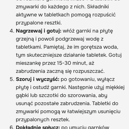
zmywarki do każdego z nich. Składniki
aktywne w tabletkach pomogą rozpuścić
przypalone resztki.
Nagrzewaj i gotuj:
włóż garnki na płytę
grzejną i powoli podgrzewaj wodę z
tabletkami. Pamiętaj, że im gorętsza woda,
tym skuteczniejsze działanie tabletek. Gotuj
mieszankę przez 15-30 minut, aż
zabrudzenia zaczną się rozpuszczać.
Szoruj i wyczyść:
po gotowaniu, wyłącz
płytę i ostudź garnki. Następnie użyj miękkiej
gąbki lub szczotki do szorowania, aby
usunąć pozostałe zabrudzenia. Tabletki do
zmywarki pomogą w łatwiejszym usunięciu
przypalonych resztek.
Dokładnie spłucz:
po umyciu garnków