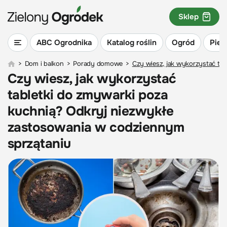
Sklep
ABC Ogrodnika
Katalog roślin
Ogród
Piel
>
Dom i balkon
>
Porady domowe
>
Czy wiesz, jak wykorzystać ta
Czy wiesz, jak wykorzystać
tabletki do zmywarki poza
kuchnią? Odkryj niezwykłe
zastosowania w codziennym
sprzątaniu