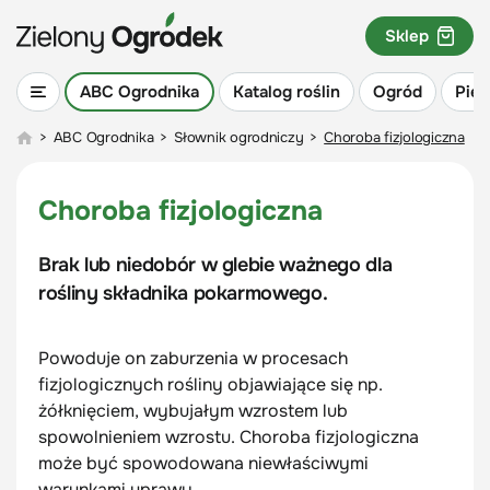
Sklep
ABC Ogrodnika
Katalog roślin
Ogród
Piel
>
ABC Ogrodnika
>
Słownik ogrodniczy
>
Choroba fizjologiczna
Choroba fizjologiczna
Brak lub niedobór w glebie ważnego dla
rośliny składnika pokarmowego.
Powoduje on zaburzenia w procesach
fizjologicznych rośliny objawiające się np.
żółknięciem, wybujałym wzrostem lub
spowolnieniem wzrostu. Choroba fizjologiczna
może być spowodowana niewłaściwymi
warunkami uprawy.