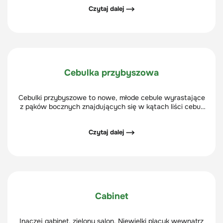
też struktury.
Czytaj dalej ⟶
Cebulka przybyszowa
Cebulki przybyszowe to nowe, młode cebule wyrastające
z pąków bocznych znajdujących się w kątach liści cebuli
matecznej.
Czytaj dalej ⟶
Cabinet
Inaczej gabinet, zielony salon. Niewielki placyk wewnątrz