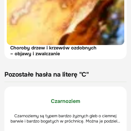
Choroby drzew i krzewów ozdobnych
– objawy i zwalczanie
Pozostałe hasła na literę "C"
Czarnoziem
Czarnoziemy są typem bardzo żyznych gleb o ciemnej
barwie i bardzo bogatych w próchnicę. Można je podzielić
na kilka podtypów zależnie od występowania, składu czy