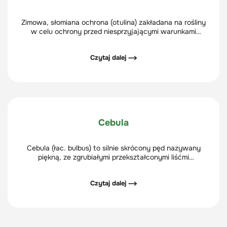
Zimowa, słomiana ochrona (otulina) zakładana na rośliny
w celu ochrony przed niesprzyjającymi warunkami
atmosferycznymi.
Czytaj dalej ⟶
Cebula
Cebula (łac. bulbus) to silnie skrócony pęd nazywany
piękną, ze zgrubiałymi przekształconymi liśćmi
spichrzowymi – łuskami cebuli. Występują głównie u bylin.
Czytaj dalej ⟶