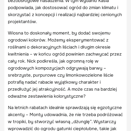
bezobsługowe nasadzenia. W tym wydaniu Kasia
podpowiada, jak dostosować ogród do zmian klimatu i
skorzystać z koncepcji i realizacji najbardziej cenionych
projektantów.
Wiosna to doskonały moment, by dodać swojemu
ogrodowi kolorów. Możemy eksperymentować z
roślinami o dekoracyjnych liściach i długim okresie
kwitnienia – w końcu ogród powinien zachwycać przez
cały rok. Nick podkreśla, jak ogromną rolę w
ogrodowych kompozycjach odgrywają barwy –
srebrzyste, purpurowe czy limonkowozielone liście
potrafią nadać rabacie wyjątkowy charakter i
przedłużyć jej atrakcyjność. A może czas na bardziej
odważne zestawienia kolorystyczne?
Na letnich rabatach idealnie sprawdzają się egzotyczne
akcenty – Monty udowadnia, że nie trzeba podróżować
w tropiki, by stworzyć własną „dżunglę”. Wystarczy
wprowadzić do ogrodu gatunki ciepłolubne, takie jak