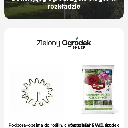
rozkładzie
Podpora-obejma do roślin, ciemnozielona – 10 szt.
Switch 62,5 WG, środek na c