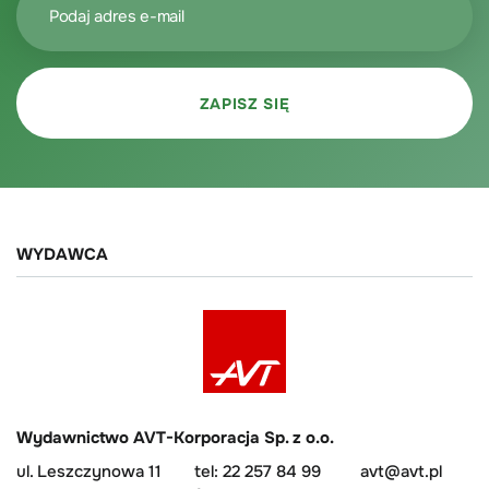
WYDAWCA
Wydawnictwo AVT-Korporacja Sp. z o.o.
ul. Leszczynowa 11
tel: 22 257 84 99
avt@avt.pl