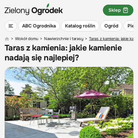
Sklep
ABC Ogrodnika
Katalog roślin
Ogród
Piel
>
Wokół domu
>
Nawierzchnie i tarasy
>
Taras z kamienia: jakie kami
Taras z kamienia: jakie kamienie
nadają się najlepiej?