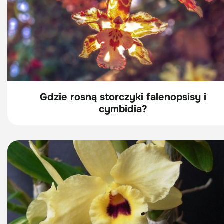
Gdzie rosną storczyki falenopsisy i
cymbidia?