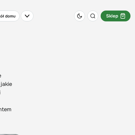
Sklep
ół domu
e
jakie
i
entem