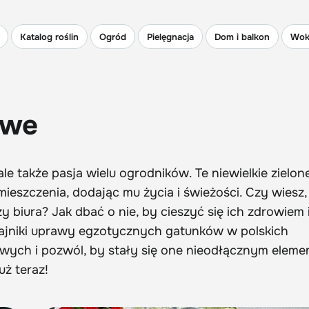
Katalog roślin
Ogród
Pielęgnacja
Dom i balkon
Wok
owe
le także pasja wielu ogrodników. Te niewielkie zielon
eszczenia, dodając mu życia i świeżości. Czy wiesz, 
 biura? Jak dbać o nie, by cieszyć się ich zdrowiem 
tajniki uprawy egzotycznych gatunków w polskich
wych i pozwól, by stały się one nieodłącznym elem
uż teraz!