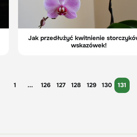
Jak przedłużyć kwitnienie storczykó
wskazówek!
1
...
126
127
128
129
130
131