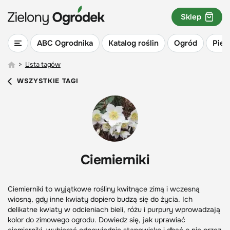
Sklep
ABC Ogrodnika
Katalog roślin
Ogród
Piel
>
Lista tagów
WSZYSTKIE TAGI
Ciemierniki
Ciemierniki to wyjątkowe rośliny kwitnące zimą i wczesną
wiosną, gdy inne kwiaty dopiero budzą się do życia. Ich
delikatne kwiaty w odcieniach bieli, różu i purpury wprowadzają
kolor do zimowego ogrodu. Dowiedz się, jak uprawiać