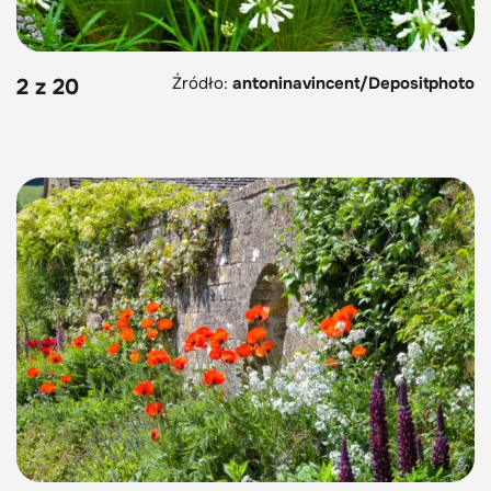
Źródło:
antoninavincent/Depositphoto
2 z 20