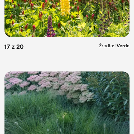
Źródło:
iVerde
17 z 20