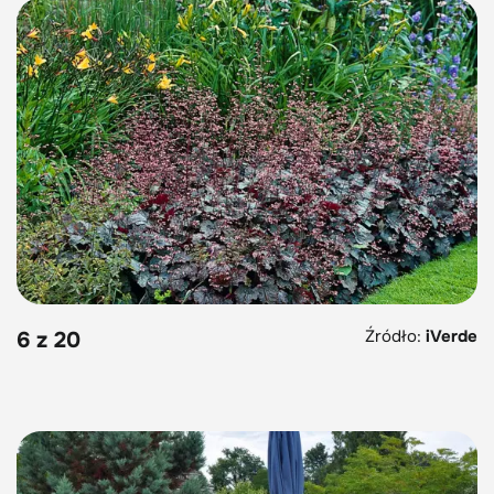
Źródło:
iVerde
6 z 20