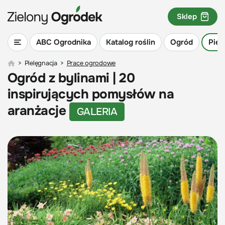
Sklep
ABC Ogrodnika
Katalog roślin
Ogród
Piel
>
Pielęgnacja
>
Prace ogrodowe
Ogród z bylinami | 20
inspirujących pomysłów na
aranżacje
GALERIA