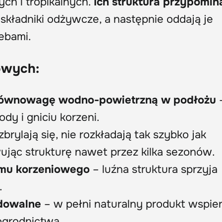
ych i tropikalnych.
Ich struktura przypomin
składniki odżywcze, a następnie oddają je
zebami.
owych:
równowagę wodno-powietrzną w podłożu
dy i gniciu korzeni.
zbrylają się, nie rozkładają tak szybko jak
ując strukturę nawet przez kilka sezonów.
emu korzeniowego
– luźna struktura sprzyja
.
adowalne
– w pełni naturalny produkt wspie
grodnictwa.