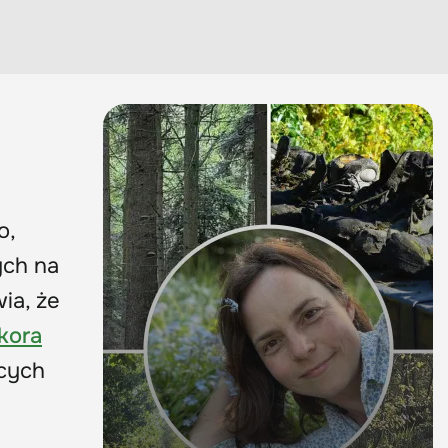
o,
ych na
ia, że
kora
ących