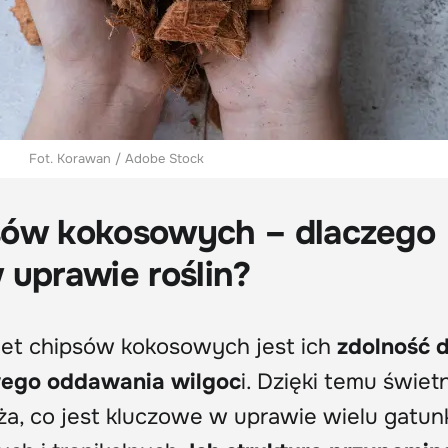
Fot. Korawan / Adobe Stock
sów kokosowych – dlaczego
 uprawie roślin?
let chipsów kokosowych jest ich
zdolność 
wego oddawania wilgoc
i. Dzięki temu świet
oża, co jest kluczowe w uprawie wielu gatu