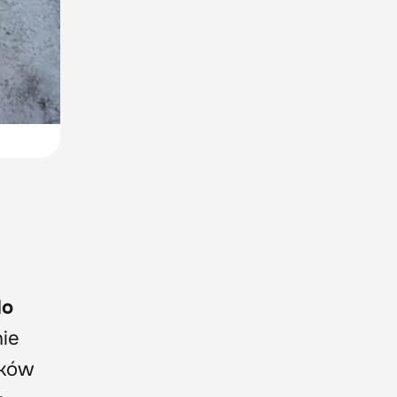
do
nie
nków