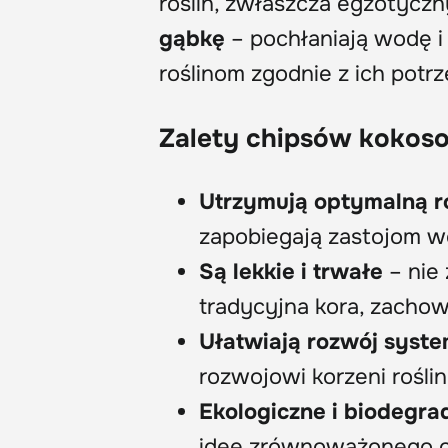
roślin, zwłaszcza egzotyczn
gąbkę
– pochłaniają wodę i 
roślinom zgodnie z ich potr
Zalety chipsów kokos
Utrzymują optymalną 
zapobiegają zastojom wo
Są lekkie i trwałe
– nie 
tradycyjna kora, zachow
Ułatwiają rozwój syst
rozwojowi korzeni roślin
Ekologiczne i biodegr
ideę zrównoważonego o