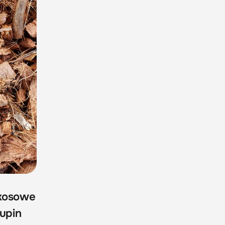
okosowe
łupin