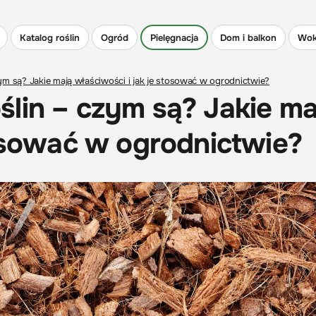
Katalog roślin
Ogród
Pielęgnacja
Dom i balkon
Wok
m są? Jakie mają właściwości i jak je stosować w ogrodnictwie?
lin – czym są? Jakie ma
tosować w ogrodnictwie?