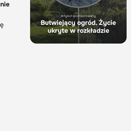
–
nie
Artykuł sponsorowany
Butwiejący ogród. Życie
ię
ukryte w rozkładzie