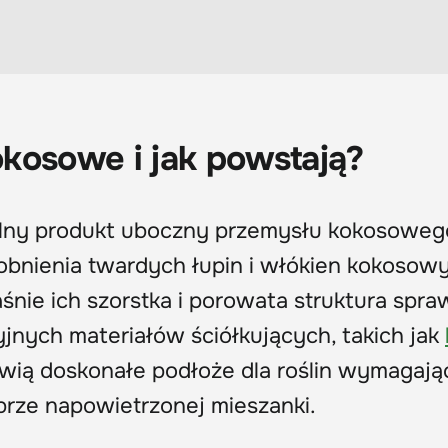
kosowe i jak powstają?
lny produkt uboczny przemysłu kokosoweg
bnienia twardych łupin i włókien kokosow
śnie ich szorstka i porowata struktura spraw
cyjnych materiałów ściółkujących, takich jak
owią doskonałe podłoże dla roślin wymagaj
dobrze napowietrzonej mieszanki.