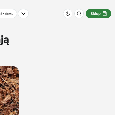
Sklep
ół domu
ją