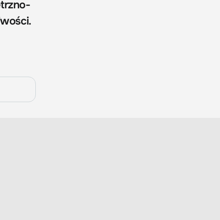
trzno-
iwości.