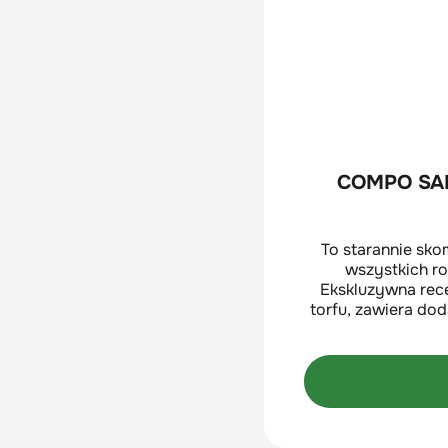
COMPO SANA
To starannie sk
wszystkich r
Ekskluzywna rec
torfu, zawiera do