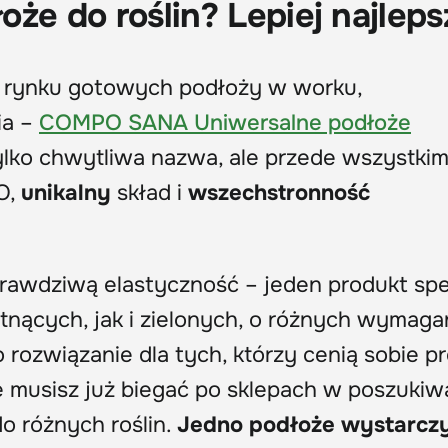
że do roślin? Lepiej najleps
 rynku gotowych podłoży w worku,
ia –
COMPO SANA Uniwersalne podłoże
tylko chwytliwa nazwa, ale przede wszystki
O,
unikalny
skład i
wszechstronność
rawdziwą elastyczność – jeden produkt spe
tnących, jak i zielonych, o różnych wymaga
ozwiązanie dla tych, którzy cenią sobie p
e musisz już biegać po sklepach w poszukiw
o różnych roślin.
Jedno podłoże wystarcz