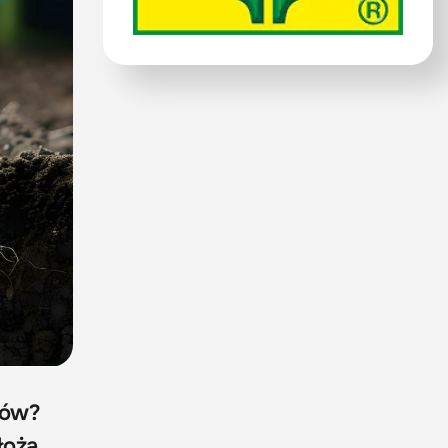
tów?
łoża.