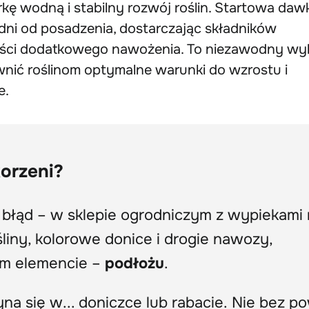
kę wodną i stabilny rozwój roślin. Startowa daw
dni od posadzenia, dostarczając składników
ści dodatkowego nawożenia. To niezawodny wy
wnić roślinom optymalne warunki do wzrostu i
e.
korzeni?
błąd – w sklepie ogrodniczym z wypiekami 
iny, kolorowe donice i drogie nawozy,
m elemencie –
podłożu
.
a się w... doniczce lub rabacie. Nie bez 