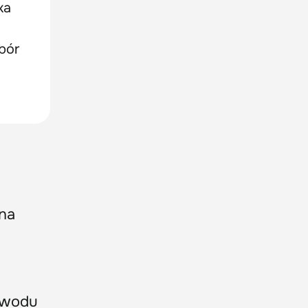
ka
bór
na
powodu