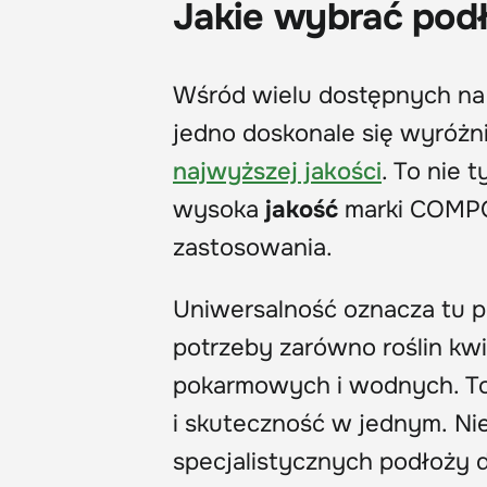
Jakie wybrać podło
Wśród wielu dostępnych na
jedno doskonale się wyróżn
najwyższej jakości
. To nie 
wysoka
jakość
marki COMP
zastosowania.
Uniwersalność oznacza tu p
potrzeby zarówno roślin kwi
pokarmowych i wodnych. To r
i skuteczność w jednym. Ni
specjalistycznych podłoży d