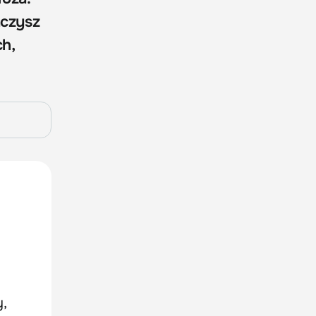
aczysz
ch,
y,