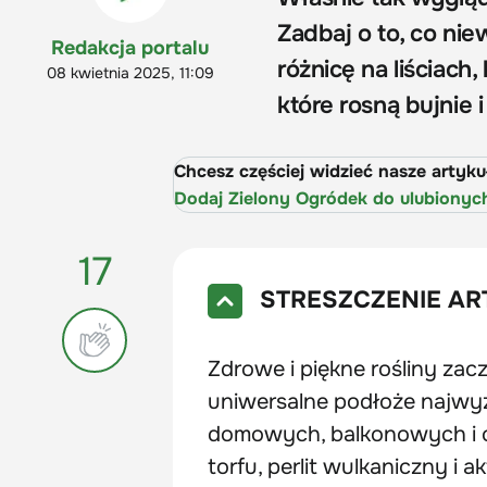
Zadbaj o to, co ni
Redakcja portalu
różnicę na liściach,
08 kwietnia 2025, 11:09
które rosną bujnie
Chcesz częściej widzieć nasze artyk
Dodaj Zielony Ogródek do ulubionyc
17
STRESZCZENIE AR
Zdrowe i piękne rośliny za
uniwersalne podłoże najwyżs
domowych, balkonowych i 
torfu, perlit wulkaniczny i 