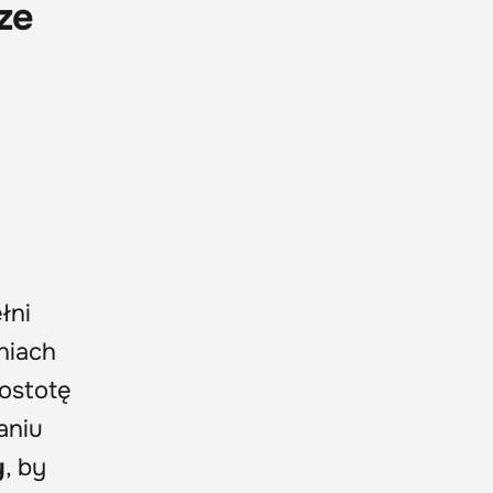
ze
m
łni
niach
rostotę
aniu
y
, by