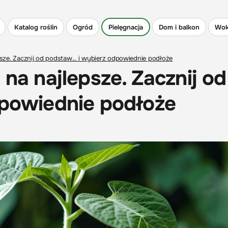
Katalog roślin
Ogród
Pielęgnacja
Dom i balkon
Wok
psze. Zacznij od podstaw... i wybierz odpowiednie podłoże
 na najlepsze. Zacznij od
dpowiednie podłoże