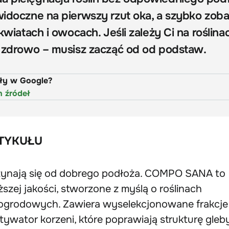
ewidoczne na pierwszy rzut oka, a szybko zob
 kwiatach i owocach. Jeśli zależy Ci na roślina
 i zdrowo – musisz zacząć od od podstaw.
uły w Google?
h źródeł
TYKUŁU
czynają się od dobrego podłoża. COMPO SANA to
zej jakości, stworzone z myślą o roślinach
ogrodowych. Zawiera wyselekcjonowane frakcje
aktywator korzeni, które poprawiają strukturę gleb