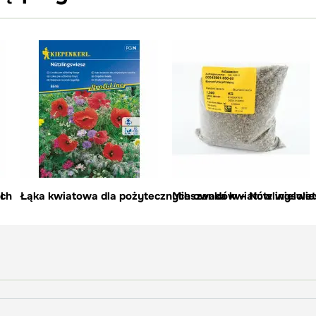
l
ych
Łąka kwiatowa dla pożytecznych owadów – Nutzlingswie
Mieszanka kwiatów wieloletn