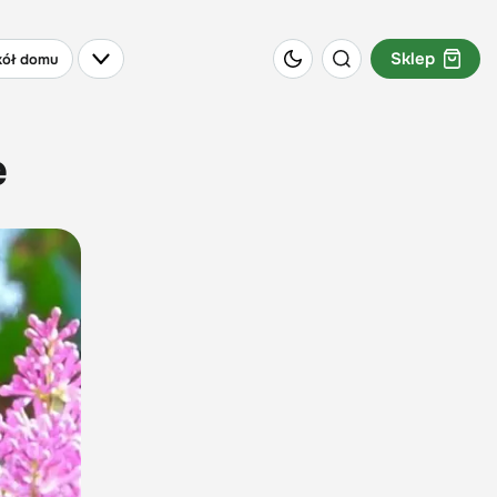
Sklep
ół domu
e