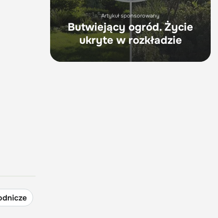
Artykuł sponsorowany
Butwiejący ogród. Życie
ukryte w rozkładzie
odnicze