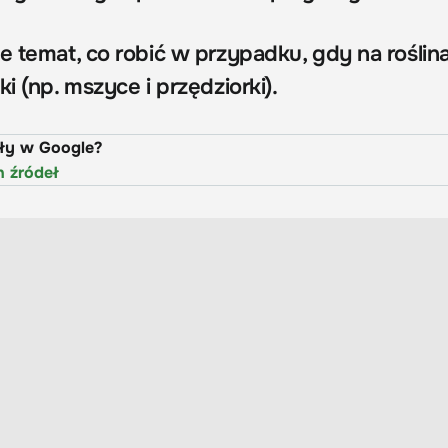
e temat, co robić w przypadku, gdy na roślin
i (np. mszyce i przędziorki).
uły w Google?
h źródeł