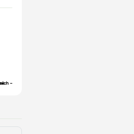
se
ich – Pszczelarska (1 kg)