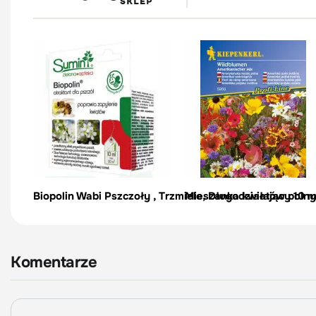
Biopolin Wabi Pszczoły , Trzmiele, Długodziałający 10 m
Mieszanka kwiatów poln
Komentarze