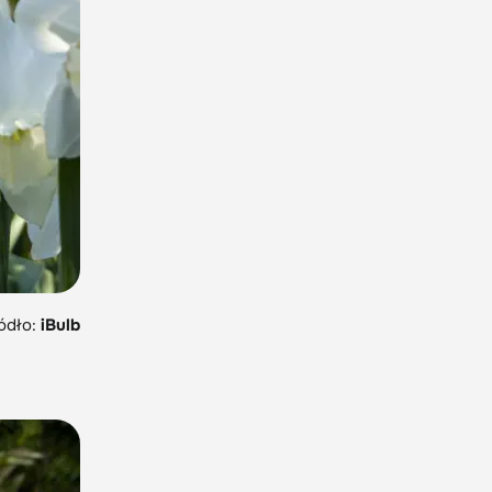
ódło:
iBulb