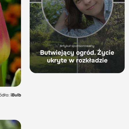
Artykuł sponsorowany
Butwiejący ogród. Życie
ukryte w rozkładzie
ódło:
iBulb