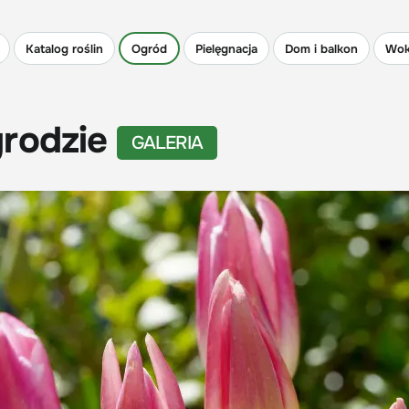
Katalog roślin
Ogród
Pielęgnacja
Dom i balkon
Wok
grodzie
GALERIA