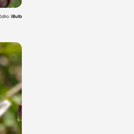
ódło:
iBulb