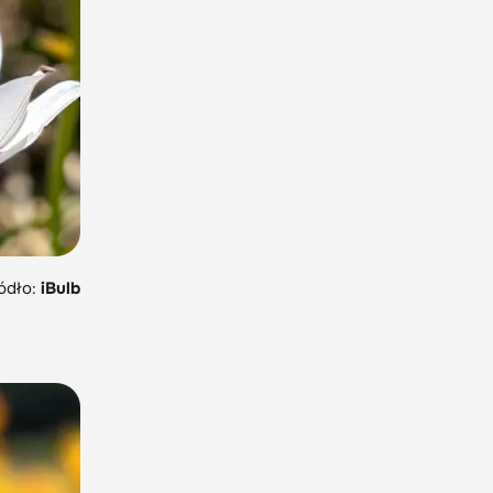
ódło:
iBulb