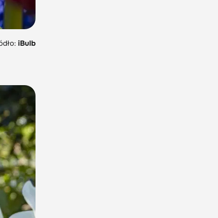
ódło:
iBulb