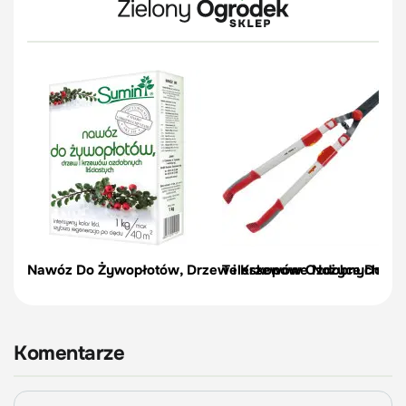
Nawóz Do Żywopłotów, Drzew i Krzewów Ozdobnych 1 k
Teleskopowe Nożyce Do Żyw
Komentarze