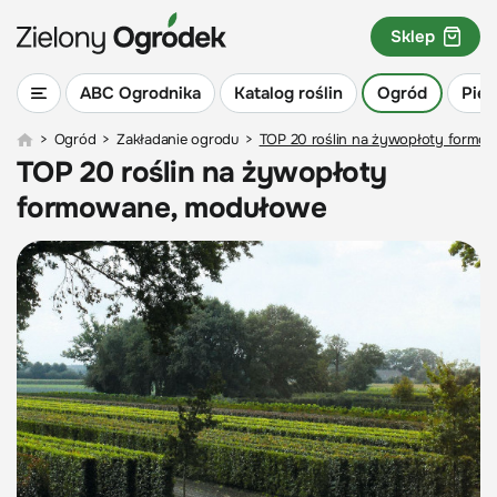
Sklep
ABC Ogrodnika
Katalog roślin
Ogród
Piel
>
Ogród
>
Zakładanie ogrodu
>
TOP 20 roślin na żywopłoty formo
TOP 20 roślin na żywopłoty
formowane, modułowe