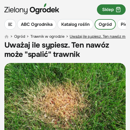
Sklep
ABC Ogrodnika
Katalog roślin
Ogród
Piel
>
Ogród
>
Trawnik w ogrodzie
>
Uważaj ile sypiesz. Ten nawóz może
Uważaj ile sypiesz. Ten nawóz
może "spalić" trawnik