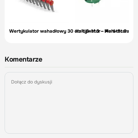
Wertykulator wahadłowy 30 cm UG-M 3 – Multi-Star – Wo
Kultywator - Aerator Sand
Komentarze