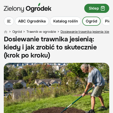
Sklep
ABC Ogrodnika
Katalog roślin
Ogród
Piel
>
Ogród
>
Trawnik w ogrodzie
>
Dosiewanie trawnika jesienią: kiedy 
Dosiewanie trawnika jesienią:
kiedy i jak zrobić to skutecznie
(krok po kroku)