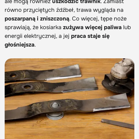
ale mogą również
uszkodzić trawnik
. Zamiast
równo przyciętych źdźbeł, trawa wygląda na
poszarpaną i zniszczoną
. Co więcej, tępe noże
sprawiają, że kosiarka
zużywa więcej paliwa
lub
energii elektrycznej, a jej
praca staje się
głośniejsza
.