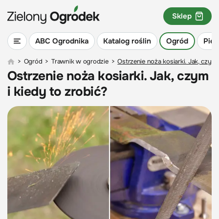
Sklep
ABC Ogrodnika
Katalog roślin
Ogród
Piel
>
Ogród
>
Trawnik w ogrodzie
>
Ostrzenie noża kosiarki. Jak, czym 
Ostrzenie noża kosiarki. Jak, czym
i kiedy to zrobić?