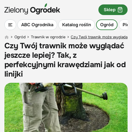
Sklep
ABC Ogrodnika
Katalog roślin
Ogród
Piel
>
Ogród
>
Trawnik w ogrodzie
>
Czy Twój trawnik może wyglądać jesz
Czy Twój trawnik może wyglądać
jeszcze lepiej? Tak, z
perfekcyjnymi krawędziami jak od
linijki