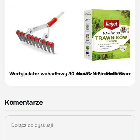
Wertykulator wahadłowy 30 cm UG-M 3 – Multi-Star – Wo
Nawóz do trawników z mchem
Komentarze