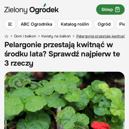
Sklep
ABC Ogrodnika
Katalog roślin
Ogród
Piel
>
Dom i balkon
>
Kwiaty na balkon
>
Pelargonie przestają kwitnąć w
Pelargonie przestają kwitnąć w
środku lata? Sprawdź najpierw te
3 rzeczy