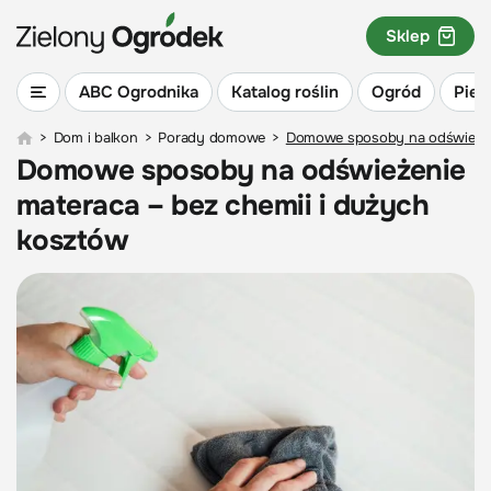
Sklep
ABC Ogrodnika
Katalog roślin
Ogród
Piel
>
Dom i balkon
>
Porady domowe
>
Domowe sposoby na odświeżeni
Domowe sposoby na odświeżenie
materaca – bez chemii i dużych
kosztów