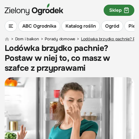
Sklep
ABC Ogrodnika
Katalog roślin
Ogród
Piel
>
Dom i balkon
>
Porady domowe
>
Lodówka brzydko pachnie? Post
Lodówka brzydko pachnie?
Postaw w niej to, co masz w
szafce z przyprawami