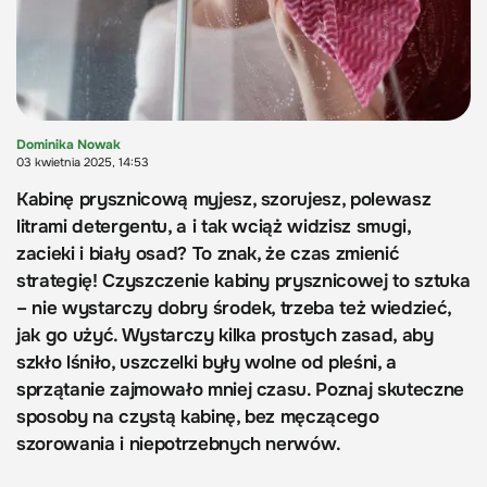
Dominika Nowak
03 kwietnia 2025, 14:53
Kabinę prysznicową myjesz, szorujesz, polewasz
litrami detergentu, a i tak wciąż widzisz smugi,
zacieki i biały osad? To znak, że czas zmienić
strategię! Czyszczenie kabiny prysznicowej to sztuka
– nie wystarczy dobry środek, trzeba też wiedzieć,
jak go użyć. Wystarczy kilka prostych zasad, aby
szkło lśniło, uszczelki były wolne od pleśni, a
sprzątanie zajmowało mniej czasu. Poznaj skuteczne
sposoby na czystą kabinę, bez męczącego
szorowania i niepotrzebnych nerwów.