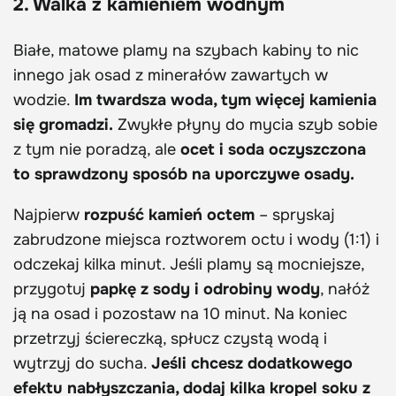
2. Walka z kamieniem wodnym
Białe, matowe plamy na szybach kabiny to nic
innego jak osad z minerałów zawartych w
wodzie.
Im twardsza woda, tym więcej kamienia
się gromadzi.
Zwykłe płyny do mycia szyb sobie
z tym nie poradzą, ale
ocet i soda oczyszczona
to sprawdzony sposób na uporczywe osady.
Najpierw
rozpuść kamień octem
– spryskaj
zabrudzone miejsca roztworem octu i wody (1:1) i
odczekaj kilka minut. Jeśli plamy są mocniejsze,
przygotuj
papkę z sody i odrobiny wody
, nałóż
ją na osad i pozostaw na 10 minut. Na koniec
przetrzyj ściereczką, spłucz czystą wodą i
wytrzyj do sucha.
Jeśli chcesz dodatkowego
efektu nabłyszczania, dodaj kilka kropel soku z