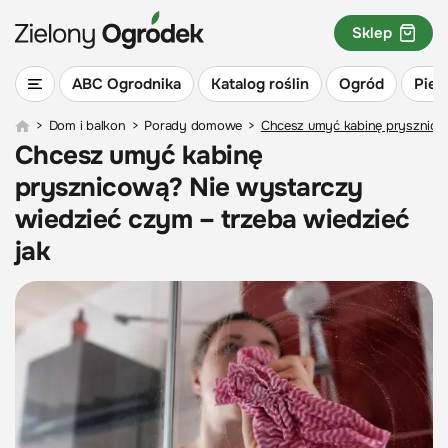
Sklep
ABC Ogrodnika
Katalog roślin
Ogród
Piel
>
Dom i balkon
>
Porady domowe
>
Chcesz umyć kabinę prysznicow
Chcesz umyć kabinę
prysznicową? Nie wystarczy
wiedzieć czym – trzeba wiedzieć
jak