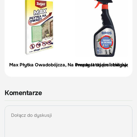
Max Płytka Owadobójcza, Na owady latające i biegające
Preparat do śmietników – s
Komentarze