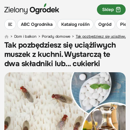
Sklep
ABC Ogrodnika
Katalog roślin
Ogród
Piel
>
Dom i balkon
>
Porady domowe
>
Tak pozbędziesz się uciążliwych
Tak pozbędziesz się uciążliwych
muszek z kuchni. Wystarczą te
dwa składniki lub... cukierki