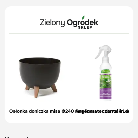
Osłonka doniczka misa Ø240 mm Roma – czarna – Lamel
Regenerator do roślin don