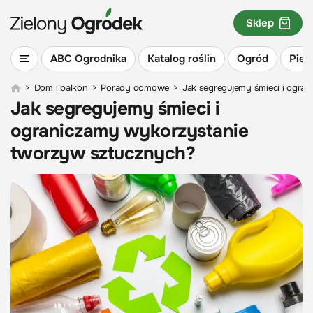
Sklep
ABC Ogrodnika
Katalog roślin
Ogród
Piel
>
Dom i balkon
>
Porady domowe
>
Jak segregujemy śmieci i ogr
Jak segregujemy śmieci i
ograniczamy wykorzystanie
tworzyw sztucznych?