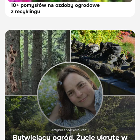
10+ pomysłów na ozdoby ogrodowe
z recyklingu
Artykuł sponsorowany
Butwiejący ogród. Życie ukryte w