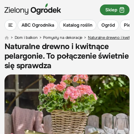
Sklep
ABC Ogrodnika
Katalog roślin
Ogród
Piel
>
Dom i balkon
>
Pomysły na dekoracje
>
Naturalne drewno i kwitną
Naturalne drewno i kwitnące
pelargonie. To połączenie świetnie
się sprawdza