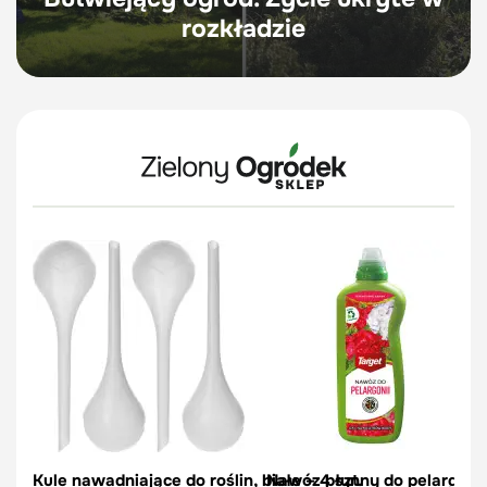
rozkładzie
Kule nawadniające do roślin, białe – 4 szt.
Nawóz płynny do pelargonii 