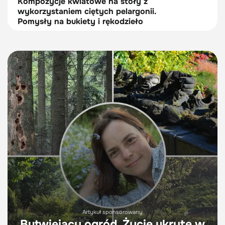
Kompozycje kwiatowe na stoły z
wykorzystaniem ciętych pelargonii.
Pomysły na bukiety i rękodzieło
Artykuł sponsorowany
Butwiejący ogród. Życie ukryte w