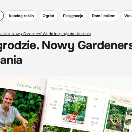
Katalog roślin
Ogród
Pielęgnacja
Dom i balkon
Wok
odzie. Nowy Gardeners’ World inspiruje do działania
grodzie. Nowy Gardeners
łania