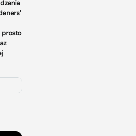
ędzania
deners’
i prosto
raz
ej