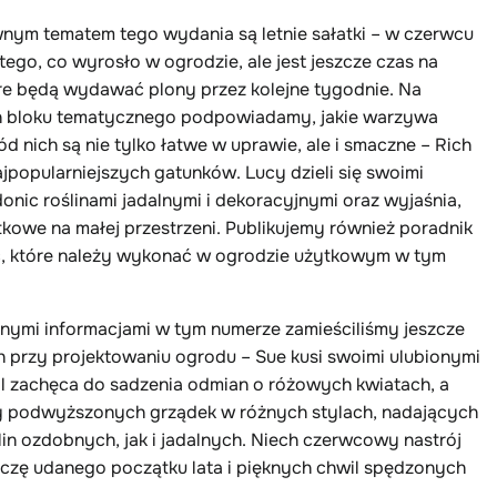
wnym tematem tego wydania są letnie sałatki – w czerwcu
tego, co wyrosło w ogrodzie, ale jest jeszcze czas na
óre będą wydawać plony przez kolejne tygodnie. Na
ch bloku tematycznego podpowiadamy, jakie warzywa
d nich są nie tylko łatwe w uprawie, ale i smaczne – Rich
ajpopularniejszych gatunków. Lucy dzieli się swoimi
nic roślinami jadalnymi i dekoracyjnymi oraz wyjaśnia,
kowe na małej przestrzeni. Publikujemy również poradnik
rac, które należy wykonać w ogrodzie użytkowym w tym
ymi informacjami w tym numerze zamieściliśmy jeszcze
ch przy projektowaniu ogrodu – Sue kusi swoimi ulubionymi
ol zachęca do sadzenia odmian o różowych kwiatach, a
y podwyższonych grządek w różnych stylach, nadających
in ozdobnych, jak i jadalnych. Niech czerwcowy nastrój
Życzę udanego początku lata i pięknych chwil spędzonych