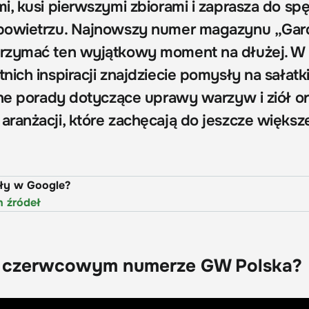
i, kusi pierwszymi zbiorami i zaprasza do sp
powietrzu. Najnowszy numer magazynu „Gar
rzymać ten wyjątkowy moment na dłużej. W
ich inspiracji znajdziecie pomysły na sałatk
zne porady dotyczące uprawy warzyw i ziół o
ranżacji, które zachęcają do jeszcze większ
uły w Google?
h źródeł
 czerwcowym numerze GW Polska?