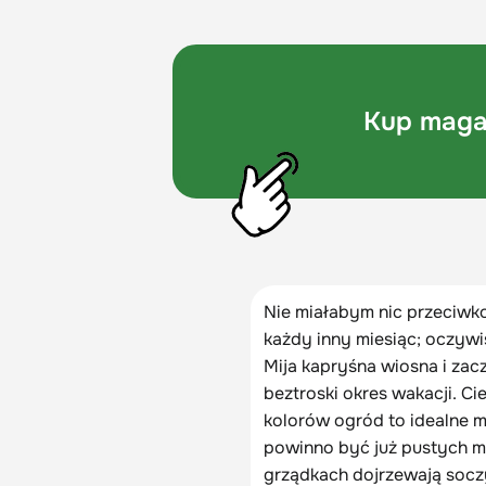
Kup maga
Nie miałabym nic przeciwko
każdy inny miesiąc; oczyw
Mija kapryśna wiosna i zacz
beztroski okres wakacji. Ci
kolorów ogród to idealne m
powinno być już pustych mie
grządkach dojrzewają socz