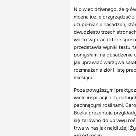
Nic więc dziwnego, że głó
można już je przyrządzać z 
uzupełnianie nasadzeń, kt
dwudziestu trzech strona
warto wybrać i które spośró
przedstawia wyniki testu n
pomysłami na obsadzenie do
jak uprawiać warzywa sałat
rozmnażania ziół i listę p
miesiącu.
Poza powyższymi praktyczn
wiele inspiracji przydatny
pachnącymi roślinami, Car
Bożka prezentuje przykład
się zarówno do uprawy rośl
trwa w nas jak najdłużej! 
wśród roślin.