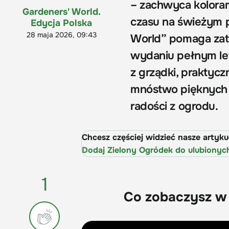
– zachwyca koloram
Gardeners' World.
czasu na świeżym 
Edycja Polska
28 maja 2026, 09:43
World” pomaga zat
wydaniu pełnym letn
z grządki, praktyc
mnóstwo pięknych a
radości z ogrodu.
Chcesz częściej widzieć nasze artyk
Dodaj Zielony Ogródek do ulubionyc
1
Co zobaczysz w