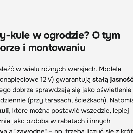
y-kule w ogrodzie? O tym
orze i montowaniu
leźć w wielu różnych wersjach. Modele
onapięciowe 12 V) gwarantują
stałą jasnoś
tego dobrze sprawdzają się jako oświetlenie
ziennie (przy tarasach, ścieżkach). Natomi
uli
, które można postawić wszędzie, lepiej
znie jako ozdoba w rabatach i innych
ją "zawodne" – np. trzeba liczyć się z kró