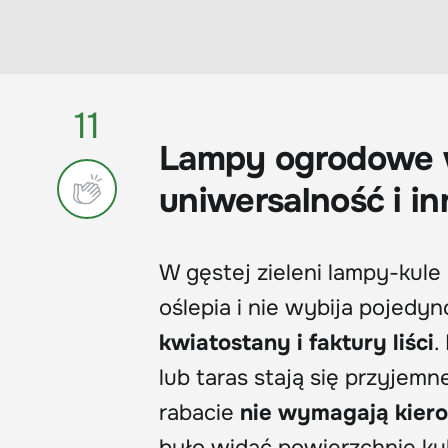
11
Lampy ogrodowe w 
uniwersalność i in
W gęstej zieleni lampy-kul
oślepia i nie wybija pojedy
kwiatostany i faktury liści
.
lub taras stają się przyjem
rabacie
nie wymagają kiero