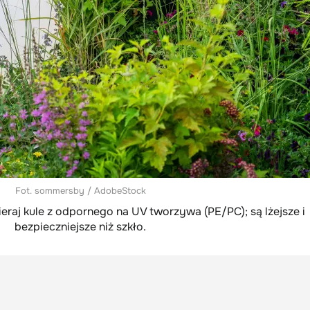
Fot. sommersby / AdobeStock
raj kule z odpornego na UV tworzywa (PE/PC); są lżejsze i
bezpieczniejsze niż szkło.