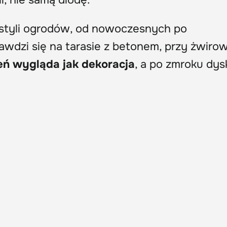
i, nie samą diodę.
u styli ogrodów, od nowoczesnych po
rawdzi się na tarasie z betonem, przy żwiro
eń wygląda jak dekoracja
, a po zmroku dys