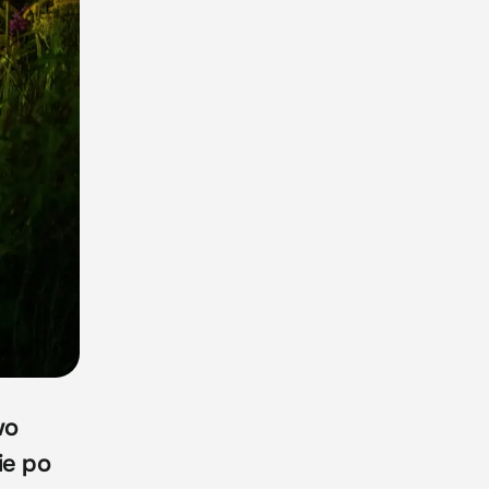
wo
ie po