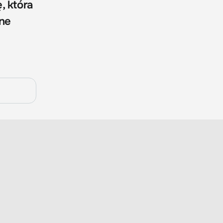
, która
one