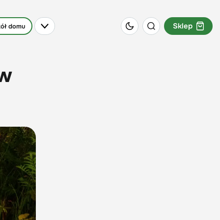
Sklep
ół domu
 w