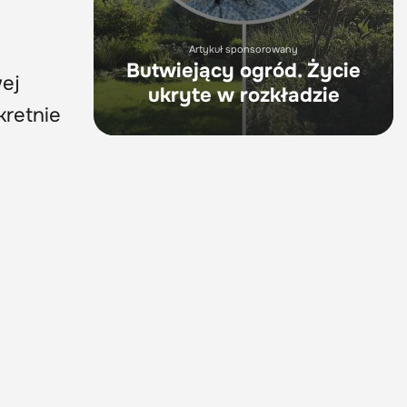
Artykuł sponsorowany
Butwiejący ogród. Życie
wej
ukryte w rozkładzie
kretnie