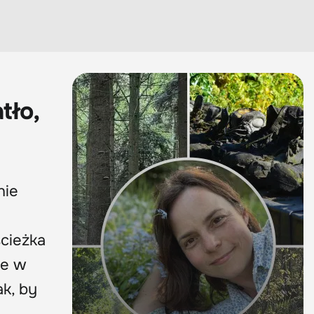
tło,
nie
ścieżka
le w
k, by