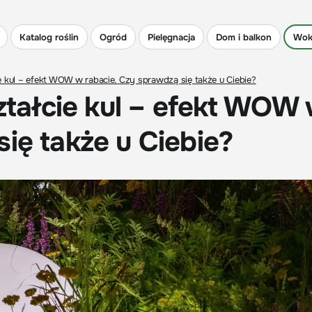
Katalog roślin
Ogród
Pielęgnacja
Dom i balkon
Wok
kul – efekt WOW w rabacie. Czy sprawdzą się także u Ciebie?
ałcie kul – efekt WOW
ię także u Ciebie?