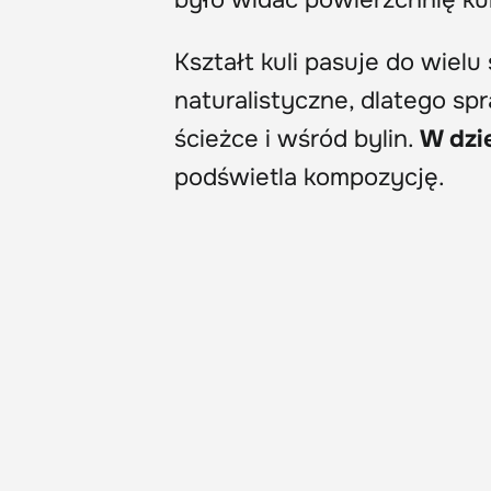
było widać powierzchnię kul
Kształt kuli pasuje do wiel
naturalistyczne, dlatego sp
ścieżce i wśród bylin.
W dzi
podświetla kompozycję.