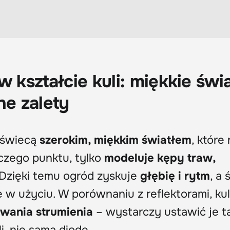
kształcie kuli: miękkie świa
ne zalety
e świecą
szerokim, miękkim światłem
, które 
nczego punktu, tylko
modeluje kępy traw,
 Dzięki temu ogród zyskuje
głębię i rytm
, a 
ne w użyciu. W porównaniu z reflektorami, ku
wania strumienia
– wystarczy ustawić je ta