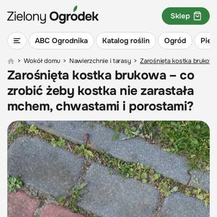
Sklep
ABC Ogrodnika
Katalog roślin
Ogród
Piel
>
Wokół domu
>
Nawierzchnie i tarasy
>
Zarośnięta kostka brukowa
Zarośnięta kostka brukowa – co
zrobić żeby kostka nie zarastała
mchem, chwastami i porostami?