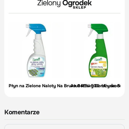
Płyn na Zielone Naloty Na Bruku Gotowy Do Użycia 500 
Atut RTU 500 ml – środek n
Komentarze