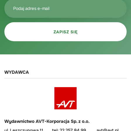
WYDAWCA
Wydawnictwo AVT-Korporacja Sp. z o.o.
ul. Leszczynowa 11
tel: 22 257 84 99
avt@avt.pl