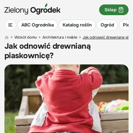
Sklep
ABC Ogrodnika
Katalog roślin
Ogród
Piel
>
Wokół domu
>
Architektura i meble
>
Jak odnowić drewnianą pia
Jak odnowić drewnianą
piaskownicę?