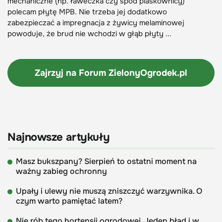
mechaniczne (np. ławeczka czy spód piaskownicy)
polecam płytę MPB. Nie trzeba jej dodatkowo
zabezpieczać a impregnacja z żywicy melaminowej
powoduje, że brud nie wchodzi w głąb płyty ...
Zajrzyj na Forum
ZielonyOgrodek.pl
Najnowsze artykuły
Masz bukszpany? Sierpień to ostatni moment na
ważny zabieg ochronny
Upały i ulewy nie muszą zniszczyć warzywnika. O
czym warto pamiętać latem?
Nie rób tego hortensji ogrodowej. Jeden błąd i w