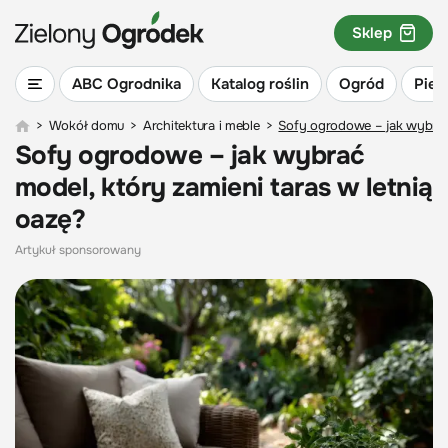
Sklep
ABC Ogrodnika
Katalog roślin
Ogród
Piel
>
Wokół domu
>
Architektura i meble
>
Sofy ogrodowe – jak wybrać 
Sofy ogrodowe – jak wybrać
model, który zamieni taras w letnią
oazę?
Artykuł sponsorowany