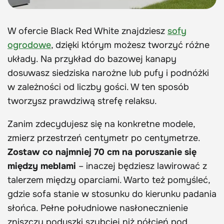
W ofercie Black Red White znajdziesz
sofy
ogrodowe
, dzięki którym możesz tworzyć różne
układy. Na przykład do bazowej kanapy
dosuwasz siedziska narożne lub pufy i podnóżki
w zależności od liczby gości. W ten sposób
tworzysz prawdziwą strefę relaksu.
Zanim zdecydujesz się na konkretne modele,
zmierz przestrzeń centymetr po centymetrze.
Zostaw co najmniej 70 cm na poruszanie się
między meblami
– inaczej będziesz lawirować z
talerzem między oparciami. Warto też pomyśleć,
gdzie sofa stanie w stosunku do kierunku padania
słońca. Pełne południowe nasłonecznienie
zniszczy poduszki szybciej niż półcień pod