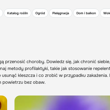
Katalog roślin
Ogród
Pielęgnacja
Dom i balkon
Wok
gą przenosić choroby. Dowiedz się, jak chronić siebie
znaj metody profilaktyki, takie jak stosowanie repele
e usunąć kleszcza i co zrobić w przypadku zakażenia.
m powietrzu bez obaw.