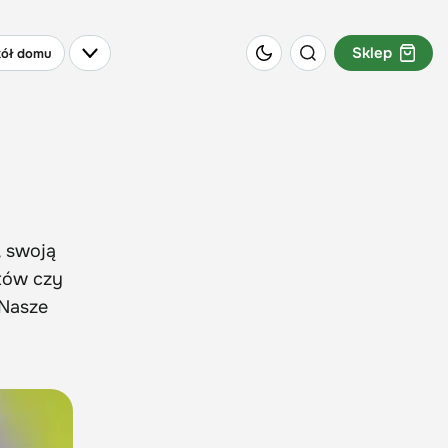
Sklep
ół domu
, swoją
ntów czy
 Nasze