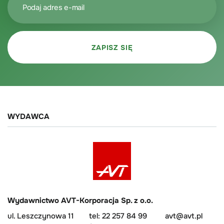
WYDAWCA
Wydawnictwo AVT-Korporacja Sp. z o.o.
ul. Leszczynowa 11
tel: 22 257 84 99
avt@avt.pl