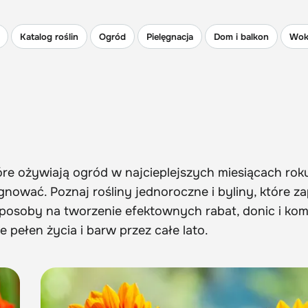
Katalog roślin
Ogród
Pielęgnacja
Dom i balkon
Wok
re ożywiają ogród w najcieplejszych miesiącach roku
lęgnować. Poznaj rośliny jednoroczne i byliny, które 
sposoby na tworzenie efektownych rabat, donic i ko
pełen życia i barw przez całe lato.