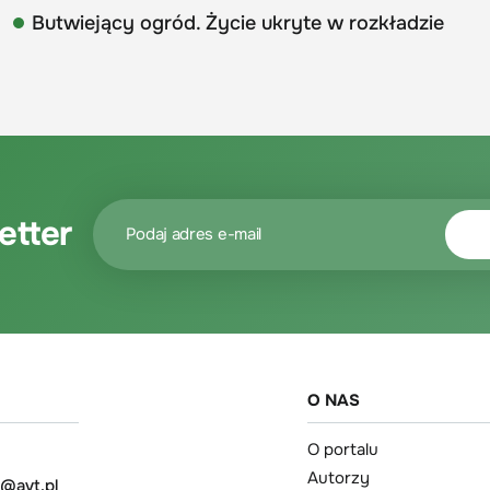
Butwiejący ogród. Życie ukryte w rozkładzie
etter
O NAS
O portalu
Autorzy
t@avt.pl