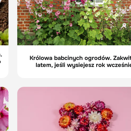
.
Królowa babcinych ogrodów. Zakwit
o
latem, jeśli wysiejesz rok wcześni