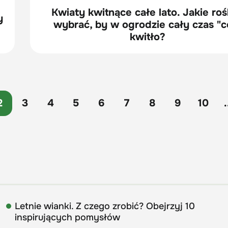
Kwiaty kwitnące całe lato. Jakie roś
y
wybrać, by w ogrodzie cały czas "c
kwitło?
2
3
4
5
6
7
8
9
10
.
Letnie wianki. Z czego zrobić? Obejrzyj 10
inspirujących pomysłów