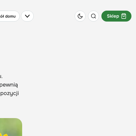
Sklep
ół domu
.
zapewnią
mpozycji