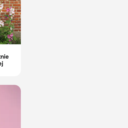
nie
ej