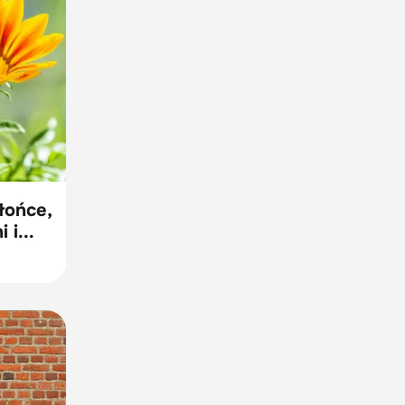
słońce,
 i...