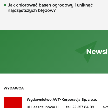
Jak chlorować basen ogrodowy i uniknąć
najczęstszych błędów?
Newsl
WYDAWCA
Wydawnictwo AVT-Korporacja Sp. z o.o.
ul. Leszczynowa 11
tel: 22 257 84 99
av