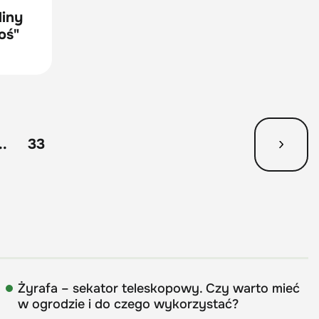
liny
oś"
..
33
Żyrafa – sekator teleskopowy. Czy warto mieć
w ogrodzie i do czego wykorzystać?