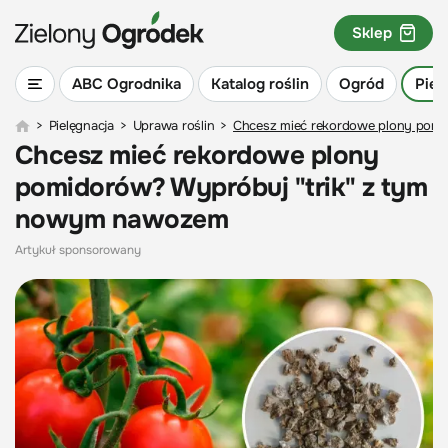
Sklep
ABC Ogrodnika
Katalog roślin
Ogród
Piel
>
Pielęgnacja
>
Uprawa roślin
>
Chcesz mieć rekordowe plony pomi
Chcesz mieć rekordowe plony
pomidorów? Wypróbuj "trik" z tym
nowym nawozem
Artykuł sponsorowany