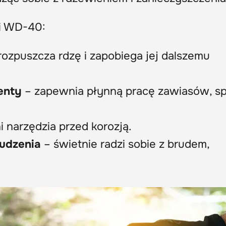
ji WD-40:
rozpuszcza rdzę i zapobiega jej dalszemu
enty
– zapewnia płynną pracę zawiasów, sp
i narzędzia przed korozją.
udzenia
– świetnie radzi sobie z brudem,