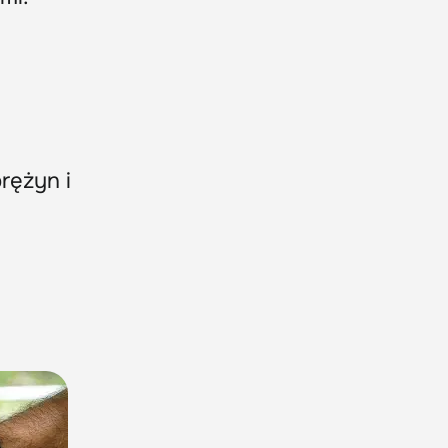
rężyn i