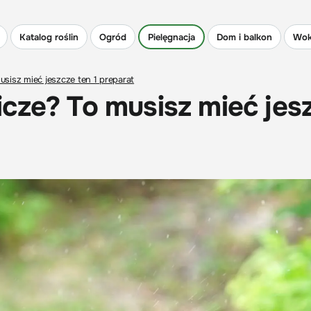
Katalog roślin
Ogród
Pielęgnacja
Dom i balkon
Wok
sisz mieć jeszcze ten 1 preparat
cze? To musisz mieć jes