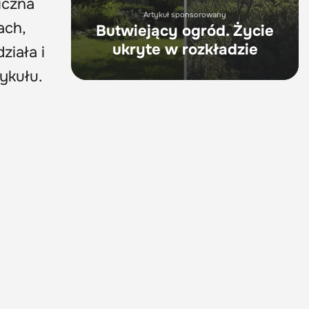
giczna
Artykuł sponsorowany
ach,
Butwiejący ogród. Życie
ukryte w rozkładzie
ziała i
ykułu.