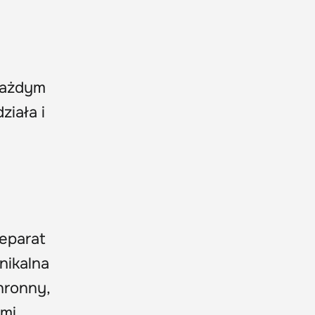
 każdym
ziała i
reparat
nikalna
hronny,
mi.