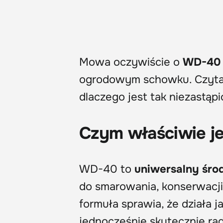
Mowa oczywiście o
WD-40
ogrodowym schowku. Czytaj d
dlaczego jest tak niezastąp
Czym właściwie j
WD-40 to
uniwersalny śro
do smarowania, konserwacji
formuła sprawia, że działa 
jednocześnie skutecznie rad