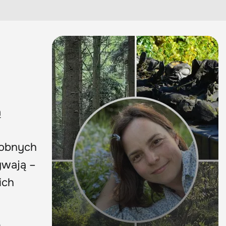
ą
robnych
ywają –
ich