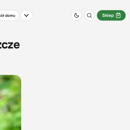
Sklep
ół domu
zcze