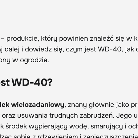
– produkcie, który powinien znaleźć się w
alej i dowiedz się, czym jest WD-40, jak d
iony w ogrodzie.
est WD-40?
dek wielozadaniowy
, znany głównie jako p
 oraz usuwania trudnych zabrudzeń. Jego u
jak środek wypierający wodę, smarujący i oc
ząc sobie z rdzewieniem i zanieczyszczenia