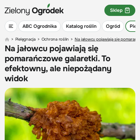
Sklep
ABC Ogrodnika
Katalog roślin
Ogród
Piel
>
Pielęgnacja
>
Ochrona roślin
>
Na jałowcu pojawiają się pomarańc
Na jałowcu pojawiają się
pomarańczowe galaretki. To
efektowny, ale niepożądany
widok