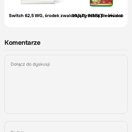
Switch 62,5 WG, środek zwalczający szarą pleśń i antrakn
MULTI-INSEKT – zwalcza msz
Komentarze