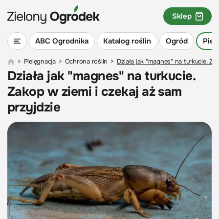
Sklep
ABC Ogrodnika
Katalog roślin
Ogród
Piel
>
Pielęgnacja
>
Ochrona roślin
>
Działa jak "magnes" na turkucie. Za
Działa jak "magnes" na turkucie.
Zakop w ziemi i czekaj aż sam
przyjdzie