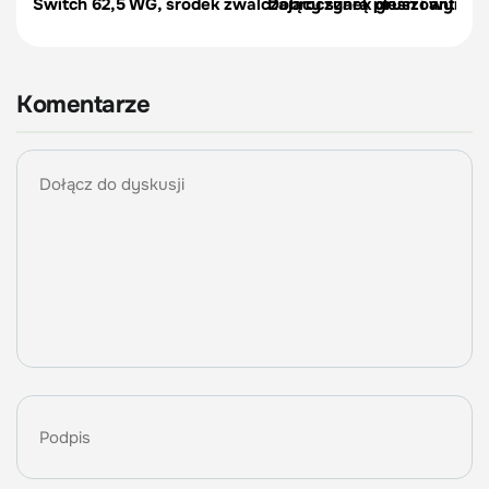
Switch 62,5 WG, środek zwalczający szarą pleśń i antrakn
Dobroczynek gruszowy - opa
Komentarze