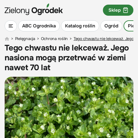
Sklep
ABC Ogrodnika
Katalog roślin
Ogród
Piel
>
Pielęgnacja
>
Ochrona roślin
>
Tego chwastu nie lekceważ. Jego n
Tego chwastu nie lekceważ. Jego
nasiona mogą przetrwać w ziemi
nawet 70 lat