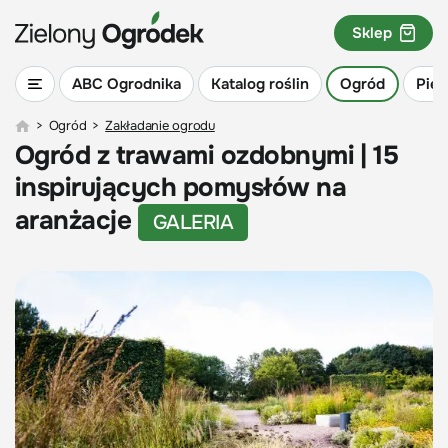
Sklep
ABC Ogrodnika
Katalog roślin
Ogród
Piel
>
Ogród
>
Zakładanie ogrodu
Ogród z trawami ozdobnymi | 15
inspirujących pomysłów na
aranżacje
GALERIA