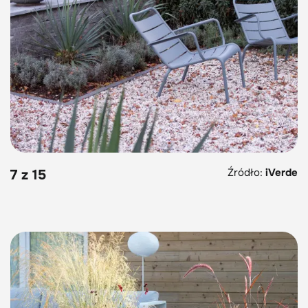
Źródło:
iVerde
7 z 15