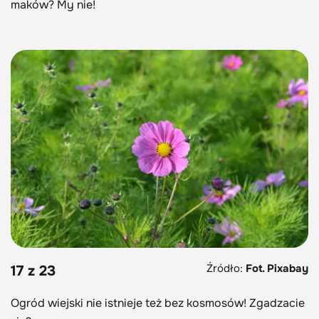
maków? My nie!
Źródło:
Fot. Pixabay
17 z 23
Ogród wiejski nie istnieje też bez kosmosów! Zgadzacie