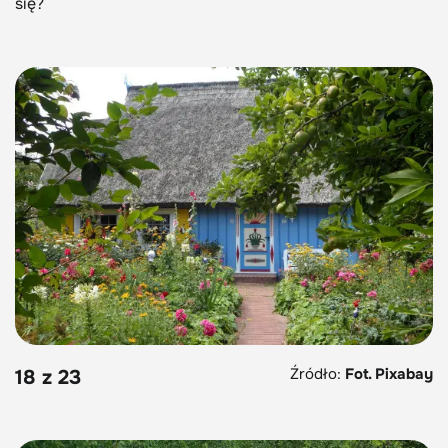
się?
Źródło:
Fot. Pixabay
18 z 23