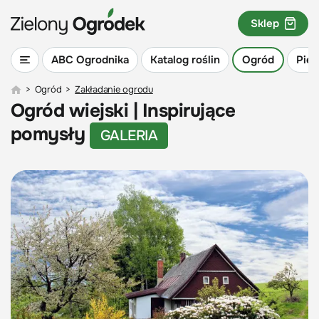
Sklep
ABC Ogrodnika
Katalog roślin
Ogród
Piel
>
Ogród
>
Zakładanie ogrodu
Ogród wiejski | Inspirujące
pomysły
GALERIA