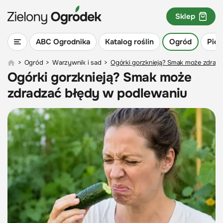
Sklep
ABC Ogrodnika
Katalog roślin
Ogród
Piel
>
Ogród
>
Warzywnik i sad
>
Ogórki gorzknieją? Smak może zdrad
Ogórki gorzknieją? Smak może
zdradzać błędy w podlewaniu