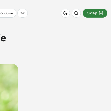
Sklep
ół domu
ie