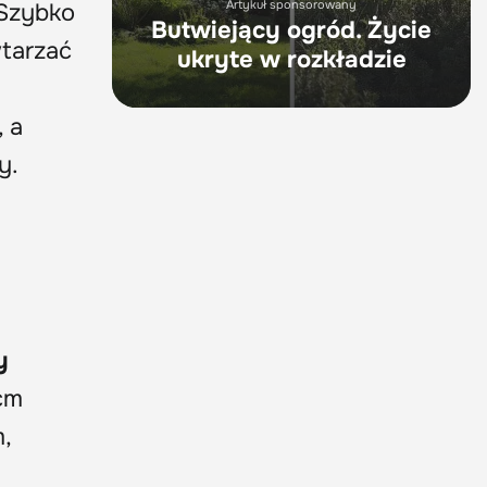
Artykuł sponsorowany
 Szybko
Butwiejący ogród. Życie
wtarzać
ukryte w rozkładzie
 a
y.
y
cm
,