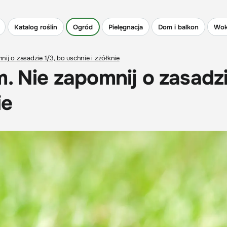
Katalog roślin
Ogród
Pielęgnacja
Dom i balkon
Wok
ij o zasadzie 1/3, bo uschnie i zżółknie
m. Nie zapomnij o zasadz
ie