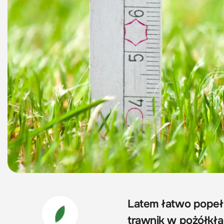
Latem łatwo popełn
trawnik w pożółkłą