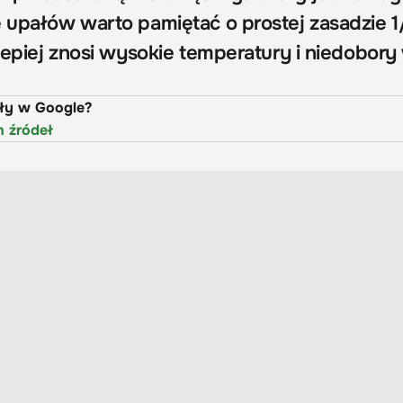
e upałów warto pamiętać o prostej zasadzie 1
 lepiej znosi wysokie temperatury i niedobor
uły w Google?
h źródeł