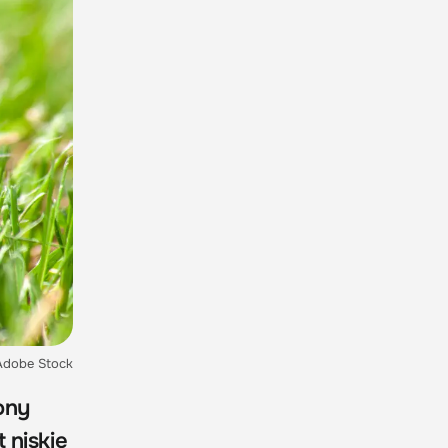
 Adobe Stock
ony
 niskie