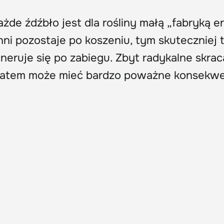
de źdźbło jest dla rośliny małą „fabryką en
hni pozostaje po koszeniu, tym skuteczniej 
neruje się po zabiegu. Zbyt radykalne skrac
y latem może mieć bardzo poważne konsekwe