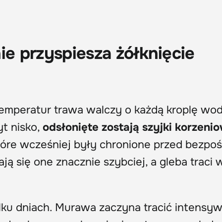
ie przyspiesza żółknięcie
temperatur trawa walczy o każdą kroplę wod
yt nisko,
odsłonięte zostają szyjki korzeni
które wcześniej były chronione przed bezpo
ą się one znacznie szybciej, a gleba traci 
ilku dniach. Murawa zaczyna tracić intensy