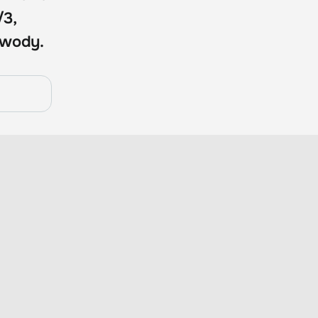
/3,
y wody.