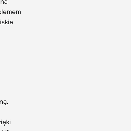
 na
oblemem
iskie
ną.
zięki