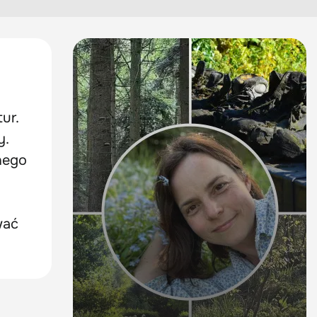
ur.
y.
dnego
wać