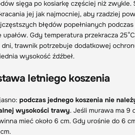
odów sięga po kosiarkę częściej niż zwykle.
racania jej jak najmocniej, aby rzadziej po
najczęstszych błędów popełnianych podczas
e upałów. Gdy temperatura przekracza 25°C,
 dni, trawnik potrzebuje dodatkowej ochron
iednia wysokość źdźbeł.
stawa letniego koszenia
jasno:
podczas jednego koszenia nie należ
alnej wysokości trawy
. Jeśli murawa ma 9 
winna mieć około 6 cm. Gdy urośnie do 6 cm
 cm.