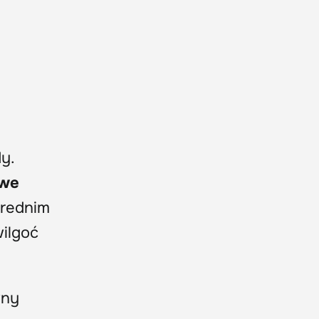
y.
owe
średnim
wilgoć
wny