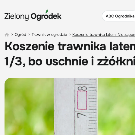
ABC Ogrodnika
>
Ogród
>
Trawnik w ogrodzie
>
Koszenie trawnika latem. Nie zapomn
Koszenie trawnika late
1/3, bo uschnie i zżółkn