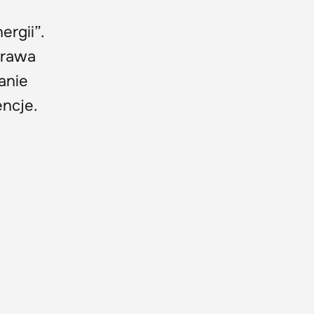
ergii”.
trawa
anie
ncje.