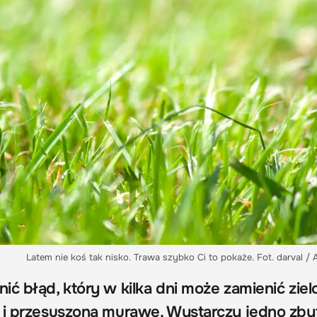
Latem nie koś tak nisko. Trawa szybko Ci to pokaże. Fot. darval /
ić błąd, który w kilka dni może zamienić ziel
 i przesuszoną murawę. Wystarczy jedno zbyt