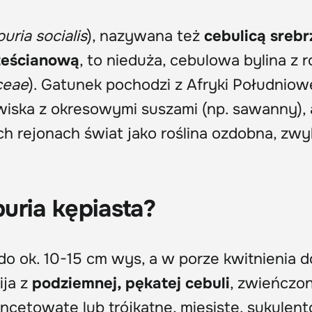
uria socialis
), nazywana też
cebulicą srebr
sześcianową
, to nieduża, cebulowa bylina z 
ceae
). Gatunek pochodzi z Afryki Południowe
wiska z okresowymi suszami (np. sawanny), a
h rejonach świat jako roślina ozdobna, zwy
uria kępiasta?
do ok. 10-15 cm wys, a w porze kwitnienia d
ija z
podziemnej, pękatej cebuli
, zwieńczo
ncetowate lub trójkątne, mięsiste, sukulen