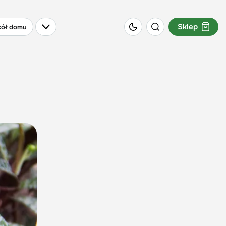
Sklep
ół domu