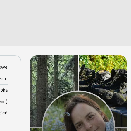
mowe
wate
ebka
ami)
cień