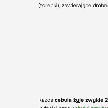
(torebki), zawierające drob
Każda
cebula żyje zwykle 