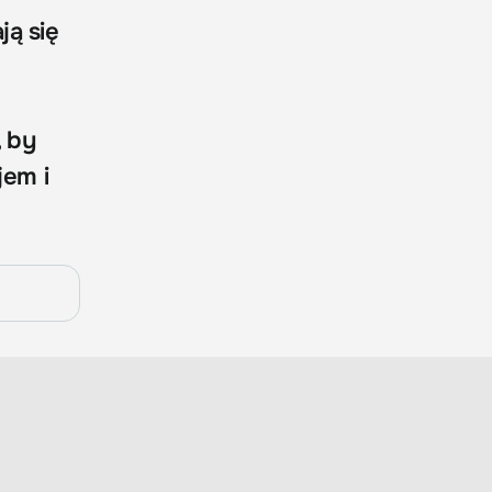
ją się
, by
jem i