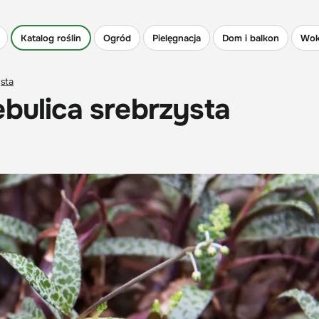
Katalog roślin
Ogród
Pielęgnacja
Dom i balkon
Wok
ysta
ebulica srebrzysta