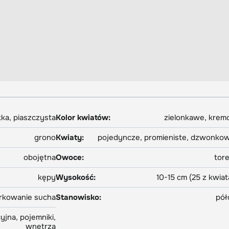
kka, piaszczysta
Kolor kwiatów:
zielonkawe, kre
grono
Kwiaty:
pojedyncze, promieniste, dzwonko
obojętna
Owoce:
tor
kępy
Wysokość:
10-15 cm (25 z kwiat
arkowanie sucha
Stanowisko:
pół
yjna, pojemniki,
wnętrza