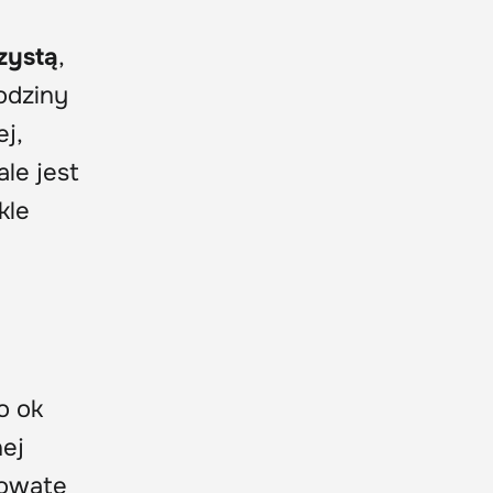
zystą
,
rodziny
j,
le jest
kle
o ok
nej
towate