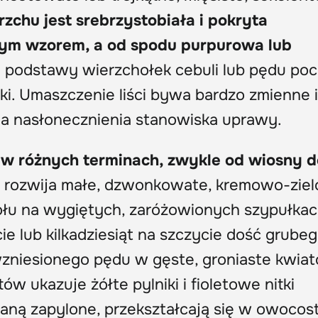
rzchu jest srebrzystobiała i pokryta
ym wzorem, a od spodu purpurowa lub
u podstawy wierzchołek cebuli lub pędu p
oki. Umaszczenie liści bywa bardzo zmienne 
nia nasłonecznienia stanowiska uprawy.
 w różnych terminach, zwykle od wiosny d
ia rozwija małe, dzwonkowate, kremowo-ziel
ołu na wygiętych, zaróżowionych szypułka
ie lub kilkadziesiąt na szczycie dość grubeg
zniesionego pędu w gęste, groniaste kwiat
ów ukazuje żółte pylniki i fioletowe nitki
taną zapylone, przekształcają się w owocos