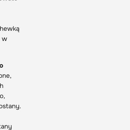
ochewką
i w
o
one,
ch
o,
ostany.
tany