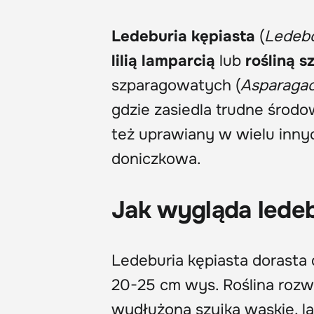
Ledeburia kępiasta
(
Ledebo
lilią lamparcią
lub
rośliną 
szparagowatych (
Asparaga
gdzie zasiedla trudne środo
też uprawiany w wielu innyc
doniczkowa.
Jak wygląda ledeb
Ledeburia kępiasta dorasta 
20-25 cm wys. Roślina rozw
wydłużoną szyjką wąskie, la