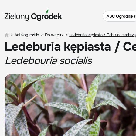
ABC Ogrodnika
>
Katalog roślin
>
Do wnętrz
>
Ledeburia kępiasta / Cebulica srebrz
Ledeburia kępiasta / C
Ledebouria socialis