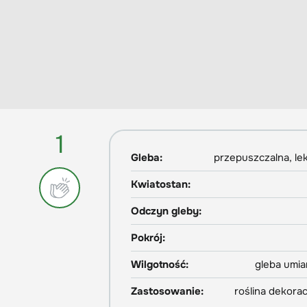
1
Gleba:
przepuszczalna, le
Kwiatostan:
Odczyn gleby:
Pokrój:
Wilgotność:
gleba umi
Zastosowanie:
roślina dekorac