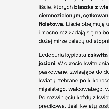
liście, których
blaszka z wie
ciemnozielonym, cętkowan
fioletowa.
Liście obejmują 
i mocno rozkładają się na b
dużej mirze zależy od stop
Ledeburia kępiasta
zakwita
jesieni
. W okresie kwitnien
paskowane, zwisające do d
kwiaty, zebrane po kilkanaśc
mięsistego, walcowatego, w
Po rozwinięciu każdy z kwiat
pręcikowe. Jeśli kwiaty zos