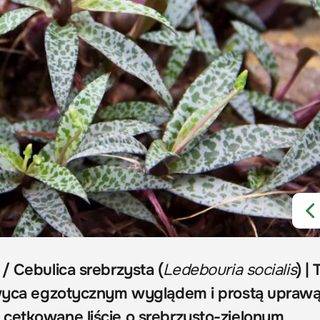
/ Cebulica srebrzysta (
Ledebouria socialis
) | 
hwyca egzotycznym wyglądem i prostą uprawą
cętkowane liście o srebrzysto-zielonym