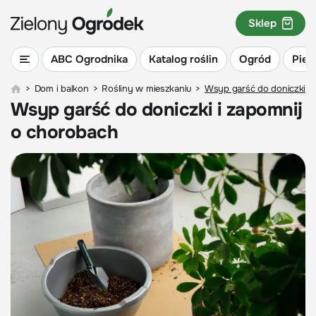
Sklep
ABC Ogrodnika
Katalog roślin
Ogród
Piel
>
Dom i balkon
>
Rośliny w mieszkaniu
>
Wsyp garść do doniczki i
Wsyp garść do doniczki i zapomnij
o chorobach