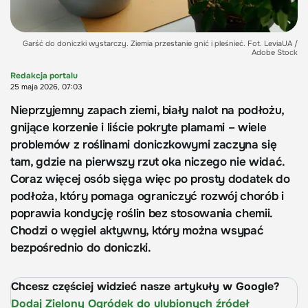
Garść do doniczki wystarczy. Ziemia przestanie gnić i pleśnieć. Fot. LeviaUA /
Adobe Stock
Redakcja portalu
25 maja 2026, 07:03
Nieprzyjemny zapach ziemi, biały nalot na podłożu,
gnijące korzenie i liście pokryte plamami – wiele
problemów z roślinami doniczkowymi zaczyna się
tam, gdzie na pierwszy rzut oka niczego nie widać.
Coraz więcej osób sięga więc po prosty dodatek do
podłoża, który pomaga ograniczyć rozwój chorób i
poprawia kondycję roślin bez stosowania chemii.
Chodzi o węgiel aktywny, który można wsypać
bezpośrednio do doniczki.
Chcesz częściej widzieć nasze artykuły w Google?
Dodaj Zielony Ogródek do ulubionych źródeł