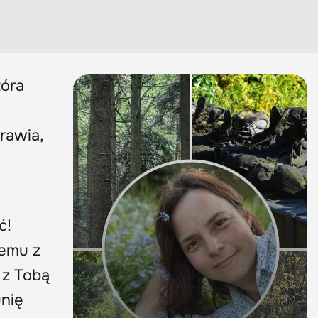
tóra
rawia,
ć!
remu z
 z Tobą
unię