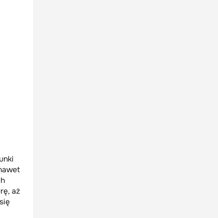
unki
 nawet
ch
rę, aż
się