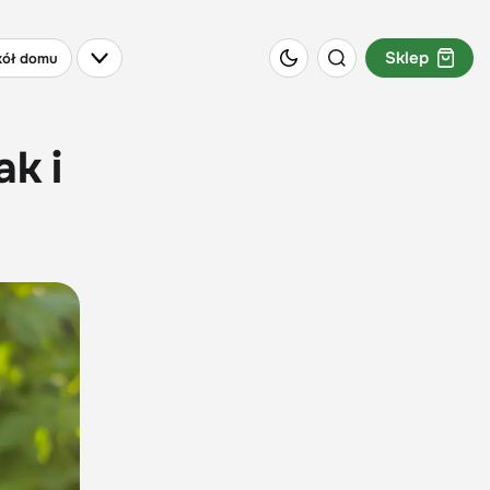
Sklep
ół domu
ak i