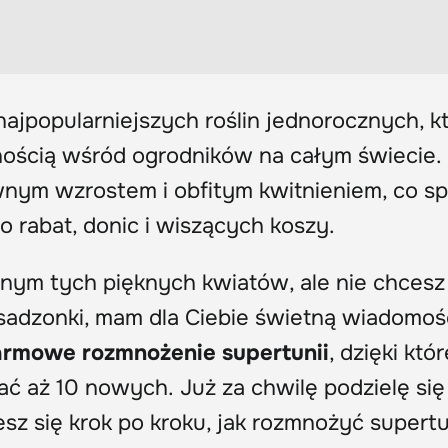
najpopularniejszych roślin jednorocznych, k
nością wśród ogrodników na całym świecie.
wnym wzrostem i obfitym kwitnieniem, co sp
 rabat, donic i wiszących koszy.
łnym tych pięknych kwiatów, ale nie chcesz
adzonki, mam dla Ciebie świetną wiadomoś
rmowe rozmnożenie supertunii
, dzięki któ
ać aż 10 nowych. Już za chwilę podzielę się
z się krok po kroku, jak rozmnożyć supert